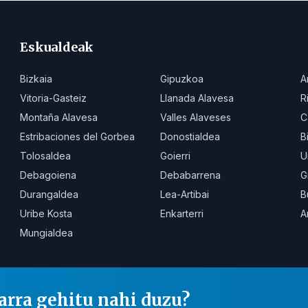
Eskualdeak
Bizkaia
Gipuzkoa
A
Vitoria-Gasteiz
Llanada Alavesa
R
Montaña Alavesa
Valles Alaveses
C
Estribaciones del Gorbea
Donostialdea
B
Tolosaldea
Goierri
U
Debagoiena
Debabarrena
G
Durangaldea
Lea-Artibai
B
Uribe Kosta
Enkarterri
A
Mungialdea
arra gehitu nahi duzu?