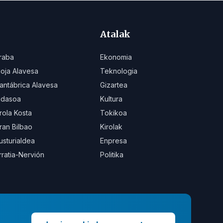
Atalak
raba
Ekonomia
ioja Alavesa
Teknologia
antábrica Alavesa
Gizartea
idasoa
Kultura
rola Kosta
Tokikoa
ran Bilbao
Kirolak
usturialdea
Enpresa
rratia-Nervión
Politika