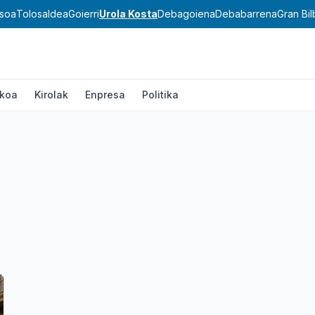
asoa
Tolosaldea
Goierri
Urola Kosta
Debagoiena
Debabarrena
Gran Bi
ikoa
Kirolak
Enpresa
Politika