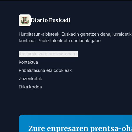
Diario Euskadi
Hurbiltasun-albisteak: Euskadin gertatzen dena, lurraldetik
kontatua. Publizitaterik eta cookierik gabe.
Argitaratu zure prentsa-oharra
Kontaktua
Pribatutasuna eta cookieak
Zuzenketak
Etika kodea
Zure enpresaren prentsa-oh