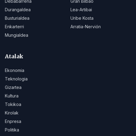
Debabarrena
Gran Bilbao
Durangaldea
Lea-Artibai
Busturialdea
Uribe Kosta
Enkarterri
Arratia-Nervión
Mungialdea
Atalak
Ekonomia
Teknologia
Gizartea
Kultura
Tokikoa
Kirolak
Enpresa
Politika