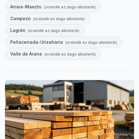
Arraia-Maeztu
(
oraindik ez dago albisterik
)
Campezo
(
oraindik ez dago albisterik
)
Lagrán
(
oraindik ez dago albisterik
)
Peñacerrada-Urizaharra
(
oraindik ez dago albisterik
)
Valle de Arana
(
oraindik ez dago albisterik
)