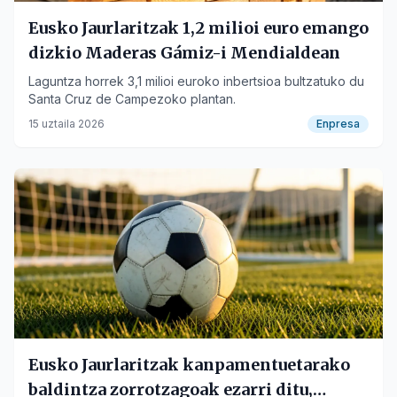
Eusko Jaurlaritzak 1,2 milioi euro emango
dizkio Maderas Gámiz-i Mendialdean
Laguntza horrek 3,1 milioi euroko inbertsioa bultzatuko du
Santa Cruz de Campezoko plantan.
15 uztaila 2026
Enpresa
Eusko Jaurlaritzak kanpamentuetarako
baldintza zorrotzagoak ezarri ditu,