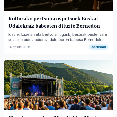
Kulturako pertsona ospetsuek Euskal
Udalekuak babesten dituzte Bernedon
Idazle, kazetari eta bertsolari ugarik, besteak beste, sare
sozialen bidez adierazi dute beren babesa Bernedoko
udalekuen alde.
14 apirila 2026
sociedad