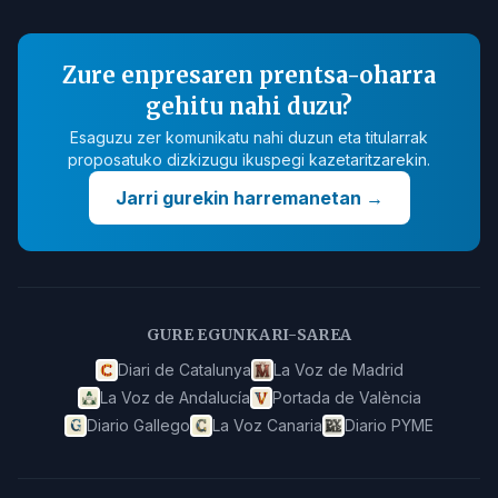
Zure enpresaren prentsa-oharra
gehitu nahi duzu?
Esaguzu zer komunikatu nahi duzun eta titularrak
proposatuko dizkizugu ikuspegi kazetaritzarekin.
Jarri gurekin harremanetan
→
GURE EGUNKARI-SAREA
Diari de Catalunya
La Voz de Madrid
La Voz de Andalucía
Portada de València
Diario Gallego
La Voz Canaria
Diario PYME