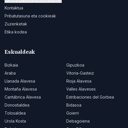
Kontaktua
Pribatutasuna eta cookieak
Zuzenketak
Etika kodea
Eskualdeak
Bizkaia
Gipuzkoa
Araba
Vitoria-Gasteiz
Llanada Alavesa
Rioja Alavesa
Montaña Alavesa
Valles Alaveses
Cantábrica Alavesa
Estribaciones del Gorbea
Donostialdea
Bidasoa
Tolosaldea
Goierri
Urola Kosta
Debagoiena