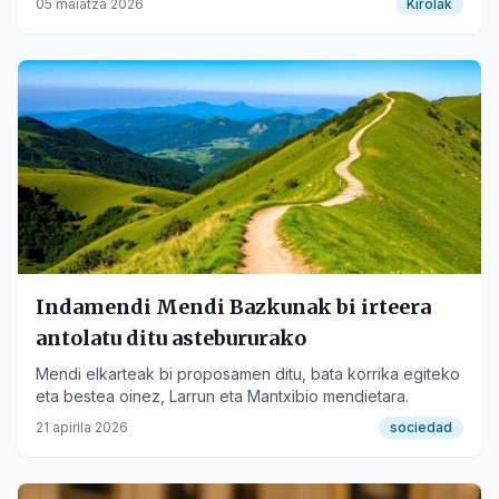
05 maiatza 2026
Kirolak
Indamendi Mendi Bazkunak bi irteera
antolatu ditu astebururako
Mendi elkarteak bi proposamen ditu, bata korrika egiteko
eta bestea oinez, Larrun eta Mantxibio mendietara.
21 apirila 2026
sociedad