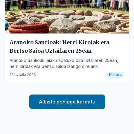
Aranoko Santioak: Herri Kirolak eta
Bertso Saioa Uztailaren 25ean
Aranoko Santioak jaiak ospatuko dira uztailaren 25ean,
herri kirolak eta bertso saioa izango direlarik.
25 uztaila 2026
Kultura
Albiste gehiago kargatu