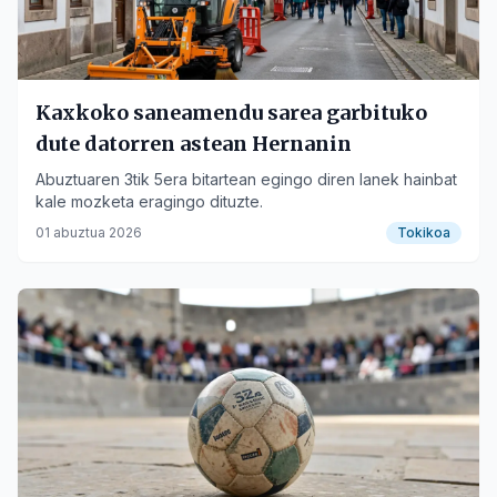
Kaxkoko saneamendu sarea garbituko
dute datorren astean Hernanin
Abuztuaren 3tik 5era bitartean egingo diren lanek hainbat
kale mozketa eragingo dituzte.
01 abuztua 2026
Tokikoa