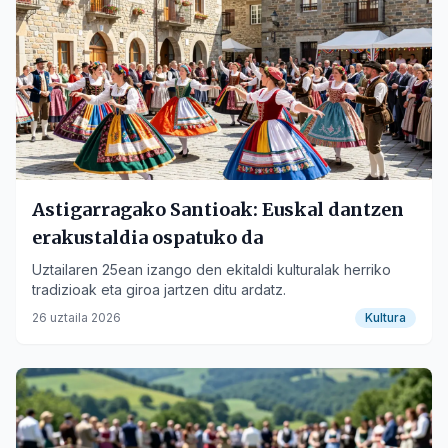
Astigarragako Santioak: Euskal dantzen
erakustaldia ospatuko da
Uztailaren 25ean izango den ekitaldi kulturalak herriko
tradizioak eta giroa jartzen ditu ardatz.
26 uztaila 2026
Kultura