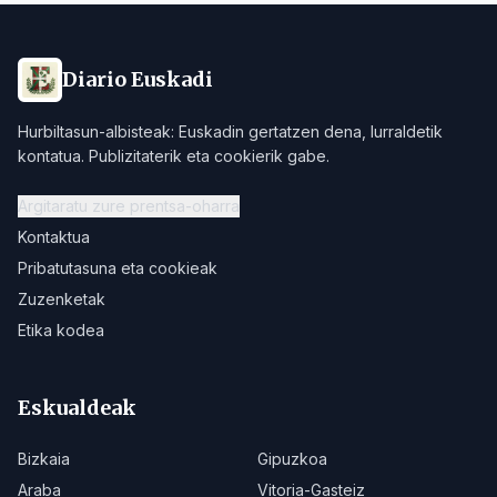
Diario Euskadi
Hurbiltasun-albisteak: Euskadin gertatzen dena, lurraldetik
kontatua. Publizitaterik eta cookierik gabe.
Argitaratu zure prentsa-oharra
Kontaktua
Pribatutasuna eta cookieak
Zuzenketak
Etika kodea
Eskualdeak
Bizkaia
Gipuzkoa
Araba
Vitoria-Gasteiz