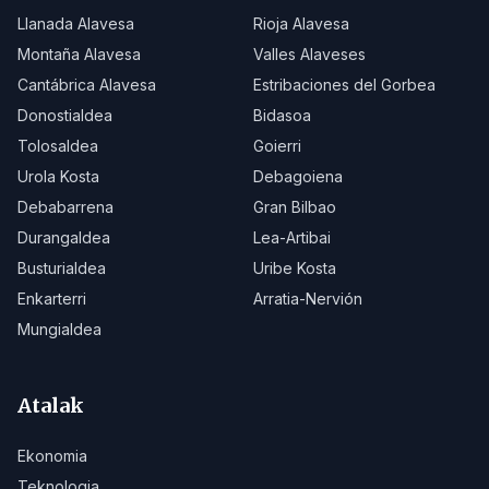
Llanada Alavesa
Rioja Alavesa
Montaña Alavesa
Valles Alaveses
Cantábrica Alavesa
Estribaciones del Gorbea
Donostialdea
Bidasoa
Tolosaldea
Goierri
Urola Kosta
Debagoiena
Debabarrena
Gran Bilbao
Durangaldea
Lea-Artibai
Busturialdea
Uribe Kosta
Enkarterri
Arratia-Nervión
Mungialdea
Atalak
Ekonomia
Teknologia