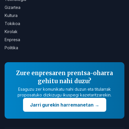
Gizartea
Kultura
Tokikoa
Kirolak
Enpresa
Politika
Zure enpresaren prentsa-oharra
gehitu nahi duzu?
Esaguzu zer komunikatu nahi duzun eta titularrak
proposatuko dizkizugu ikuspegi kazetaritzarekin.
Jarri gurekin harremanetan
→