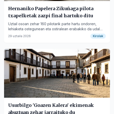
Hernaniko Papelera Zikuñaga pilota
txapelketak zazpi final hartuko ditu
Uztail osoan zehar 160 pilotarik parte hartu ondoren,
lehiaketa ostegunean eta ostiralean erabakiko da udal
frontoian.
29 uztaila 2026
Kirolak
Usurbilgo 'Goazen Kalera' ekimenak
abuztuan zehar jarraituko du