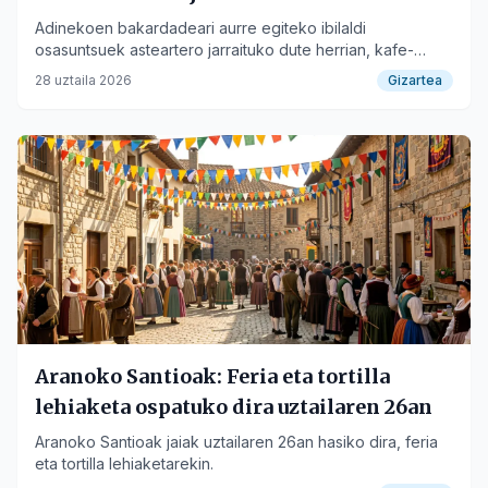
Adinekoen bakardadeari aurre egiteko ibilaldi
osasuntsuek asteartero jarraituko dute herrian, kafe-
tertuliarekin amaituz.
28 uztaila 2026
Gizartea
Aranoko Santioak: Feria eta tortilla
lehiaketa ospatuko dira uztailaren 26an
Aranoko Santioak jaiak uztailaren 26an hasiko dira, feria
eta tortilla lehiaketarekin.