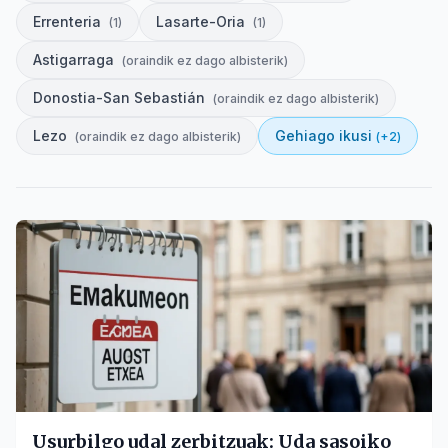
Errenteria
Lasarte-Oria
(
1
)
(
1
)
Astigarraga
(
oraindik ez dago albisterik
)
Donostia-San Sebastián
(
oraindik ez dago albisterik
)
Lezo
Gehiago ikusi
(
oraindik ez dago albisterik
)
(+
2
)
Usurbilgo udal zerbitzuak: Uda sasoiko