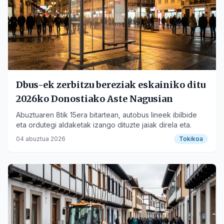
Dbus-ek zerbitzu bereziak eskainiko ditu
2026ko Donostiako Aste Nagusian
Abuztuaren 8tik 15era bitartean, autobus lineek ibilbide
eta ordutegi aldaketak izango dituzte jaiak direla eta.
04 abuztua 2026
Tokikoa