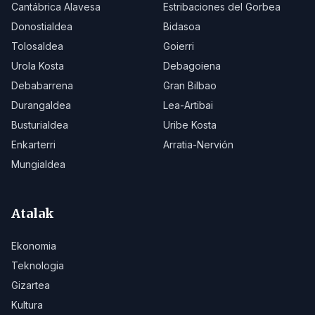
Cantábrica Alavesa
Estribaciones del Gorbea
Donostialdea
Bidasoa
Tolosaldea
Goierri
Urola Kosta
Debagoiena
Debabarrena
Gran Bilbao
Durangaldea
Lea-Artibai
Busturialdea
Uribe Kosta
Enkarterri
Arratia-Nervión
Mungialdea
Atalak
Ekonomia
Teknologia
Gizartea
Kultura