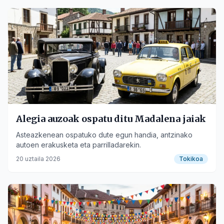
Alegia auzoak ospatu ditu Madalena jaiak
Asteazkenean ospatuko dute egun handia, antzinako
autoen erakusketa eta parrilladarekin.
20 uztaila 2026
Tokikoa