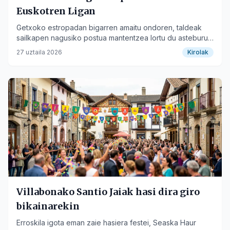
Euskotren Ligan
Getxoko estropadan bigarren amaitu ondoren, taldeak
sailkapen nagusiko postua mantentzea lortu du asteburu
honetan.
27 uztaila 2026
Kirolak
Villabonako Santio Jaiak hasi dira giro
bikainarekin
Erroskila igota eman zaie hasiera festei, Seaska Haur