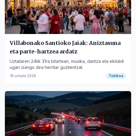
Villabonako Santioko Jaiak: Aniztasuna
eta parte-hartzea ardatz
Uztailaren 24tik 31ra bitartean, musika, dantza eta ekitaldi
ugari izango dira herritar guztientzat.
18 uztaila 2026
Tokikoa