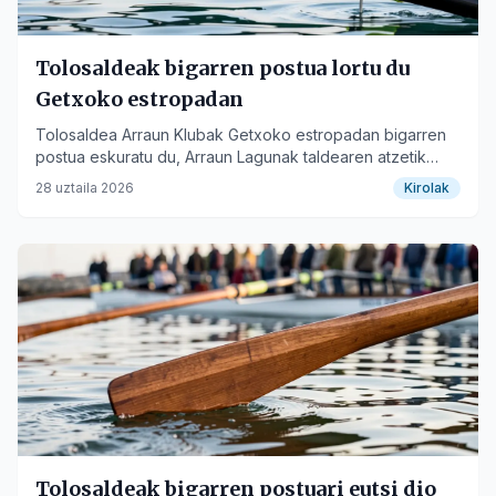
Tolosaldeak bigarren postua lortu du
Getxoko estropadan
Tolosaldea Arraun Klubak Getxoko estropadan bigarren
postua eskuratu du, Arraun Lagunak taldearen atzetik
sailkatuz.
28 uztaila 2026
Kirolak
Tolosaldeak bigarren postuari eutsi dio