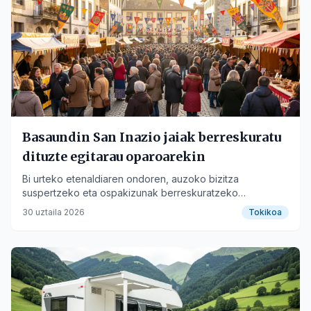
Basaundin San Inazio jaiak berreskuratu
dituzte egitarau oparoarekin
Bi urteko etenaldiaren ondoren, auzoko bizitza
suspertzeko eta ospakizunak berreskuratzeko
helburuarekin itzuli dira jaiak.
30 uztaila 2026
Tokikoa