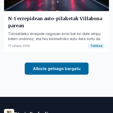
N-1 errepidean auto-pilaketak Villabona
parean
Tolosaldeko errepide nagusian errei bat itxi dute istripu
baten ondorioz, eta hiru kilometroko auto-ilara sortu da.
17 uztaila 2026
Tokikoa
Albiste gehiago kargatu