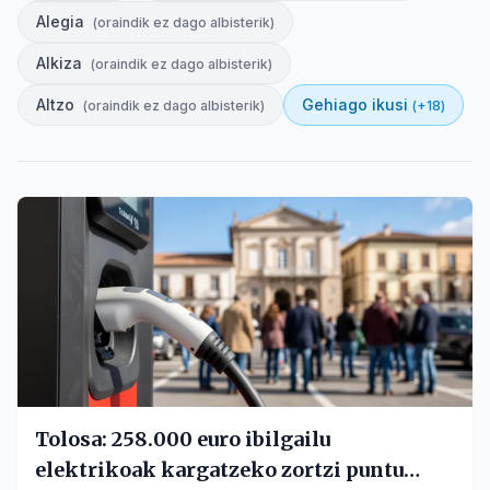
Alegia
(
oraindik ez dago albisterik
)
Alkiza
(
oraindik ez dago albisterik
)
Altzo
Gehiago ikusi
(
oraindik ez dago albisterik
)
(+
18
)
Tolosa: 258.000 euro ibilgailu
elektrikoak kargatzeko zortzi puntu