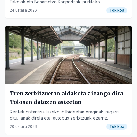
Eskolak eta Besamotza Konpartsak jaurtitako
txupinazoarekin.
24 uztaila 2026
Tokikoa
Tren zerbitzuetan aldaketak izango dira
Tolosan datozen asteetan
Renfek distantzia luzeko ibilbideetan eraginak iragarri
ditu, lanak direla eta, autobus zerbitzuak ezarriz.
20 uztaila 2026
Tokikoa