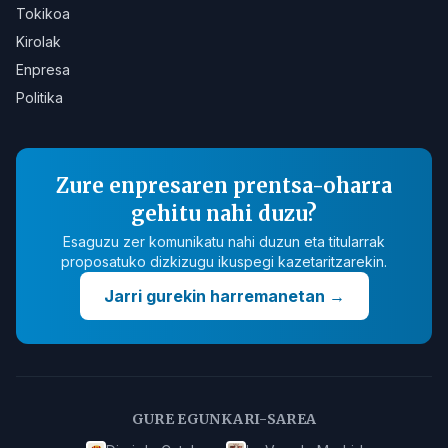
Tokikoa
Kirolak
Enpresa
Politika
Zure enpresaren prentsa-oharra
gehitu nahi duzu?
Esaguzu zer komunikatu nahi duzun eta titularrak
proposatuko dizkizugu ikuspegi kazetaritzarekin.
Jarri gurekin harremanetan
→
GURE EGUNKARI-SAREA