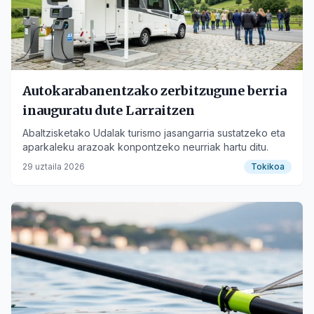
Autokarabanentzako zerbitzugune berria
inauguratu dute Larraitzen
Abaltzisketako Udalak turismo jasangarria sustatzeko eta
aparkaleku arazoak konpontzeko neurriak hartu ditu.
29 uztaila 2026
Tokikoa