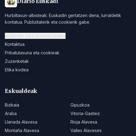
Diario Euskadi
Hurbiltasun-albisteak: Euskadin gertatzen dena, lurraldetik
kontatua. Publizitaterik eta cookierik gabe.
Argitaratu zure prentsa-oharra
Kontaktua
Pribatutasuna eta cookieak
Zuzenketak
Etika kodea
Eskualdeak
Bizkaia
Gipuzkoa
Araba
Vitoria-Gasteiz
Llanada Alavesa
Rioja Alavesa
Montaña Alavesa
Valles Alaveses