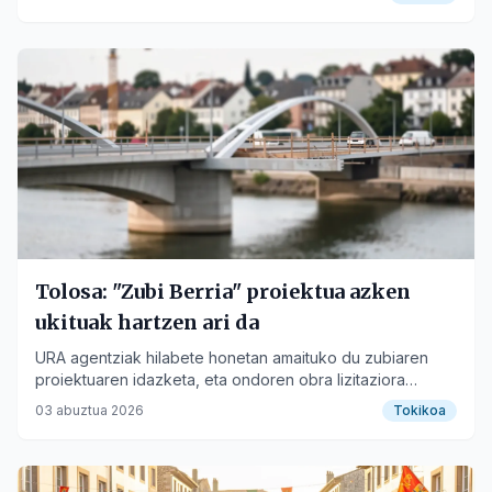
Tolosa: "Zubi Berria" proiektua azken
ukituak hartzen ari da
URA agentziak hilabete honetan amaituko du zubiaren
proiektuaren idazketa, eta ondoren obra lizitaziora
aterako da.
03 abuztua 2026
Tokikoa