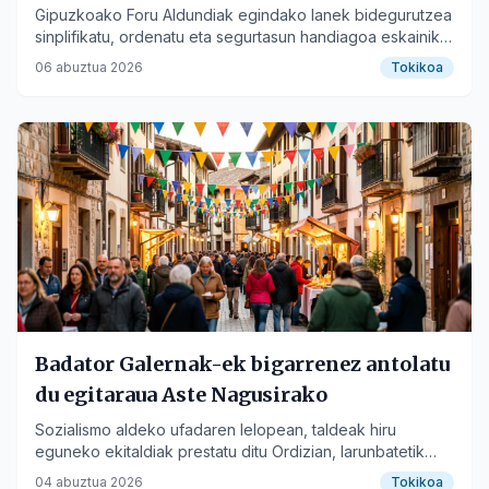
Gipuzkoako Foru Aldundiak egindako lanek bidegurutzea
sinplifikatu, ordenatu eta segurtasun handiagoa eskainiko
dute.
06 abuztua 2026
Tokikoa
Badator Galernak-ek bigarrenez antolatu
du egitaraua Aste Nagusirako
Sozialismo aldeko ufadaren lelopean, taldeak hiru
eguneko ekitaldiak prestatu ditu Ordizian, larunbatetik
aurrera.
04 abuztua 2026
Tokikoa