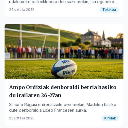
udaletxeko balkoitik bota den suziriarekin, lau eguneko
ospakizunei hasiera emanez.
24 uztaila 2026
Tokikoa
Ampo Ordiziak denboraldi berria hasiko
du irailaren 26-27an
Simone Ragusi entrenatzaile berriarekin, Madrilen hasiko
dute denboraldia Liceo Francesen aurka.
23 uztaila 2026
Kirolak