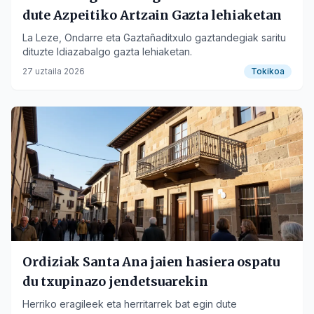
dute Azpeitiko Artzain Gazta lehiaketan
La Leze, Ondarre eta Gaztañaditxulo gaztandegiak saritu
dituzte Idiazabalgo gazta lehiaketan.
27 uztaila 2026
Tokikoa
Ordiziak Santa Ana jaien hasiera ospatu
du txupinazo jendetsuarekin
Herriko eragileek eta herritarrek bat egin dute