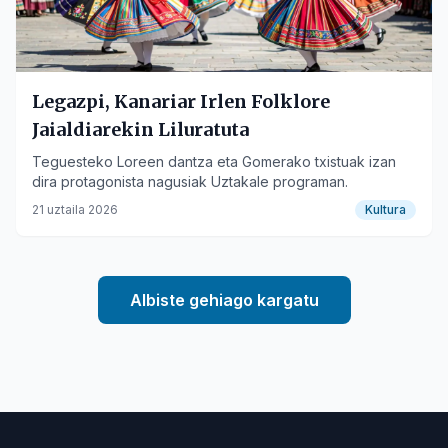
Legazpi, Kanariar Irlen Folklore
Jaialdiarekin Liluratuta
Teguesteko Loreen dantza eta Gomerako txistuak izan
dira protagonista nagusiak Uztakale programan.
21 uztaila 2026
Kultura
Albiste gehiago kargatu