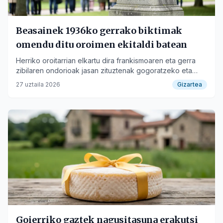
Beasainek 1936ko gerrako biktimak
omendu ditu oroimen ekitaldi batean
Herriko oroitarrian elkartu dira frankismoaren eta gerra
zibilaren ondorioak jasan zituztenak gogoratzeko eta
senideei elkartasuna adierazteko.
27 uztaila 2026
Gizartea
Goierriko gaztek nagusitasuna erakutsi