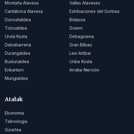
Montaña Alavesa
Valles Alaveses
Cantábrica Alavesa
Estribaciones del Gorbea
Donostialdea
Bidasoa
Tolosaldea
Goierri
Urola Kosta
Debagoiena
Debabarrena
Gran Bilbao
Durangaldea
Lea-Artibai
Busturialdea
Uribe Kosta
Enkarterri
Arratia-Nervión
Mungialdea
Atalak
Ekonomia
Teknologia
Gizartea