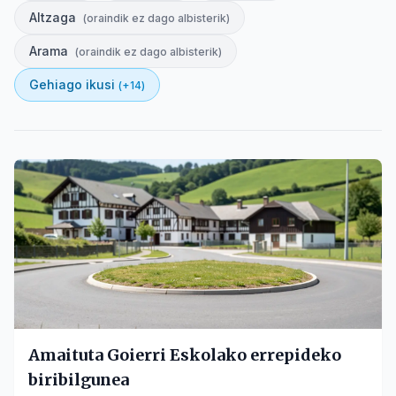
Altzaga
(
oraindik ez dago albisterik
)
Arama
(
oraindik ez dago albisterik
)
Gehiago ikusi
(+
14
)
Amaituta Goierri Eskolako errepideko
biribilgunea