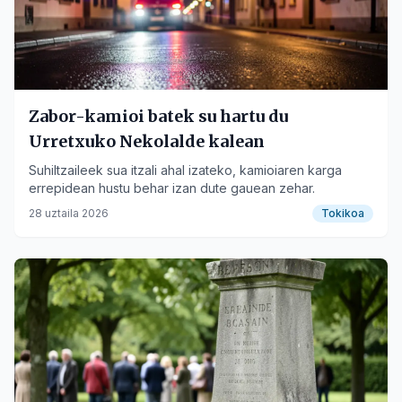
Zabor-kamioi batek su hartu du
Urretxuko Nekolalde kalean
Suhiltzaileek sua itzali ahal izateko, kamioiaren karga
errepidean hustu behar izan dute gauean zehar.
28 uztaila 2026
Tokikoa