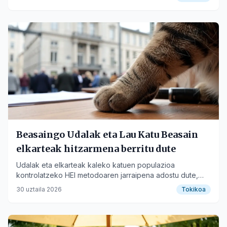
Beasaingo Udalak eta Lau Katu Beasain
elkarteak hitzarmena berritu dute
Udalak eta elkarteak kaleko katuen populazioa
kontrolatzeko HEI metodoaren jarraipena adostu dute,
gizatiartasuna eta eraginkortasuna azpimarratuz.
30 uztaila 2026
Tokikoa