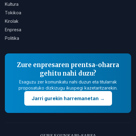
Kultura
Tokikoa
Kirolak
Enpresa
Politika
Zure enpresaren prentsa-oharra
gehitu nahi duzu?
Esaguzu zer komunikatu nahi duzun eta titularrak
proposatuko dizkizugu ikuspegi kazetaritzarekin.
Jarri gurekin harremanetan
→
GURE EGUNKARI-SAREA