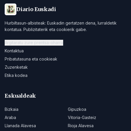
Diario Euskadi
Hurbiltasun-albisteak: Euskadin gertatzen dena, lurraldetik
kontatua. Publizitaterik eta cookierik gabe.
Argitaratu zure prentsa-oharra
Kontaktua
Pribatutasuna eta cookieak
Zuzenketak
Etika kodea
Eskualdeak
Bizkaia
Gipuzkoa
Araba
Vitoria-Gasteiz
Llanada Alavesa
Rioja Alavesa