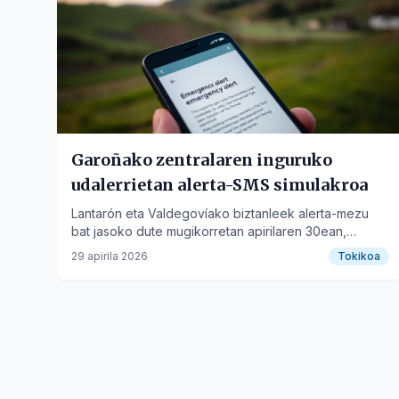
Garoñako zentralaren inguruko
udalerrietan alerta-SMS simulakroa
Lantarón eta Valdegovíako biztanleek alerta-mezu
bat jasoko dute mugikorretan apirilaren 30ean,
simulakro gisa.
29 apirila 2026
Tokikoa