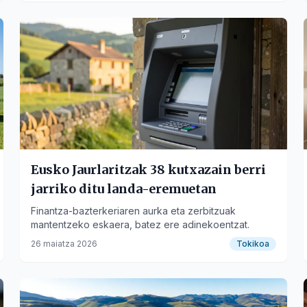
Eusko Jaurlaritzak 38 kutxazain berri
jarriko ditu landa-eremuetan
Finantza-bazterkeriaren aurka eta zerbitzuak
mantentzeko eskaera, batez ere adinekoentzat.
26 maiatza 2026
Tokikoa