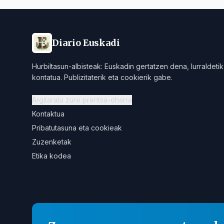
Diario Euskadi
Hurbiltasun-albisteak: Euskadin gertatzen dena, lurraldetik
kontatua. Publizitaterik eta cookierik gabe.
Argitaratu zure prentsa-oharra
Kontaktua
Pribatutasuna eta cookieak
Zuzenketak
Etika kodea