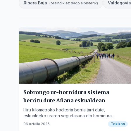
Ribera Baja
Valdegovía
(
oraindik ez dago albisterik
)
Sobrongo ur-hornidura sistema
berritu dute Añana eskualdean
Hiru kilometroko hoditeria berria jarri dute,
eskualdeko uraren segurtasuna eta hornidura
bermatuz.
06 uztaila 2026
Tokikoa