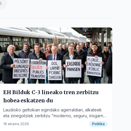
k
)
EH Bilduk C-3 lineako tren zerbitzu
hobea eskatzen du
Laudioko geltokian egindako agerraldian, alkateek
eta zinegotziek zerbitzu "moderno, seguru, irisgarri
eta duina" eskatu dute.
16 ekaina 2026
Politika