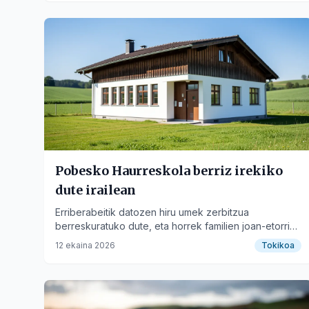
Pobesko Haurreskola berriz irekiko
dute irailean
Erriberabeitik datozen hiru umek zerbitzua
berreskuratuko dute, eta horrek familien joan-etorriak
gutxituko ditu.
12 ekaina 2026
Tokikoa