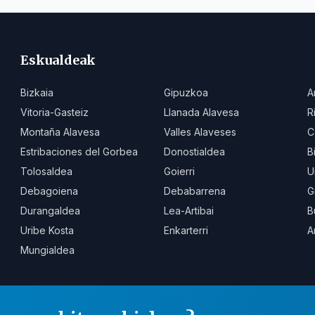
Eskualdeak
Bizkaia
Gipuzkoa
A
Vitoria-Gasteiz
Llanada Alavesa
R
Montaña Alavesa
Valles Alaveses
C
Estribaciones del Gorbea
Donostialdea
B
Tolosaldea
Goierri
U
Debagoiena
Debabarrena
G
Durangaldea
Lea-Artibai
B
Uribe Kosta
Enkarterri
A
Mungialdea