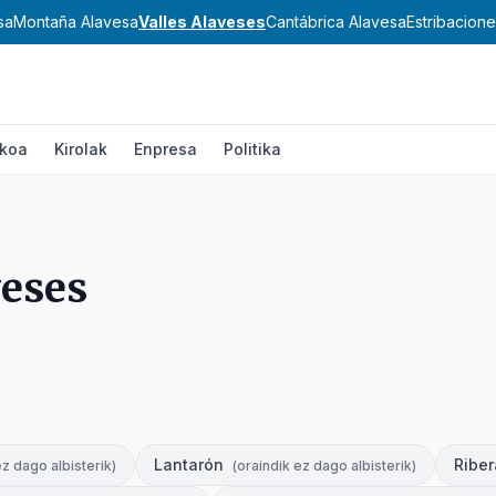
sa
Montaña Alavesa
Valles Alaveses
Cantábrica Alavesa
Estribacion
ikoa
Kirolak
Enpresa
Politika
veses
Lantarón
Riber
ez dago albisterik
)
(
oraindik ez dago albisterik
)