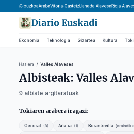
Bizkaia
Gipuzkoa
Araba
Vitoria-Gasteiz
Llanada Alavesa
Rioja Alave
Diario Euskadi
Ekonomia
Teknologia
Gizartea
Kultura
Tok
Hasiera
/
Valles Alaveses
Albisteak:
Valles Ala
9
albiste
argitaratuak
Tokiaren arabera iragazi:
General
Añana
Berantevilla
(
8
)
(
1
)
(
oraindik 