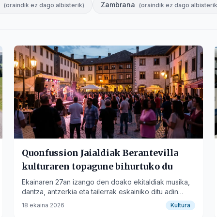
Zambrana
(
oraindik ez dago albisterik
)
(
oraindik ez dago albisteri
Quonfussion Jaialdiak Berantevilla
kulturaren topagune bihurtuko du
Ekainaren 27an izango den doako ekitaldiak musika,
dantza, antzerkia eta tailerrak eskainiko ditu adin
guztientzat.
18 ekaina 2026
Kultura