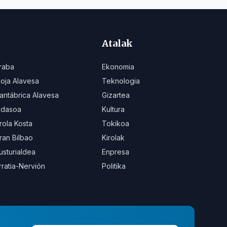
Atalak
raba
Ekonomia
ioja Alavesa
Teknologia
antábrica Alavesa
Gizartea
idasoa
Kultura
rola Kosta
Tokikoa
ran Bilbao
Kirolak
usturialdea
Enpresa
rratia-Nervión
Politika