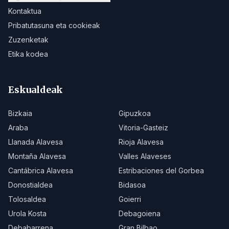
Kontaktua
Pribatutasuna eta cookieak
Zuzenketak
Etika kodea
Eskualdeak
Bizkaia
Gipuzkoa
Araba
Vitoria-Gasteiz
Llanada Alavesa
Rioja Alavesa
Montaña Alavesa
Valles Alaveses
Cantábrica Alavesa
Estribaciones del Gorbea
Donostialdea
Bidasoa
Tolosaldea
Goierri
Urola Kosta
Debagoiena
Debabarrena
Gran Bilbao