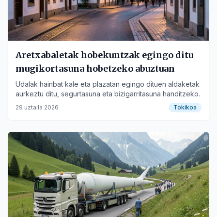
Aretxabaletak hobekuntzak egingo ditu
mugikortasuna hobetzeko abuztuan
Udalak hainbat kale eta plazatan egingo dituen aldaketak
aurkeztu ditu, segurtasuna eta bizigarritasuna handitzeko.
29 uztaila 2026
Tokikoa