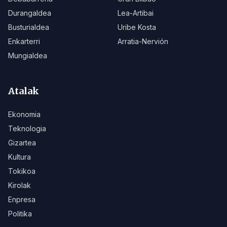
Durangaldea
Lea-Artibai
Busturialdea
Uribe Kosta
Enkarterri
Arratia-Nervión
Mungialdea
Atalak
Ekonomia
Teknologia
Gizartea
Kultura
Tokikoa
Kirolak
Enpresa
Politika