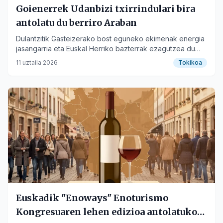
Goienerrek Udanbizi txirrindulari bira
antolatu du berriro Araban
Dulantzitik Gasteizerako bost eguneko ekimenak energia
jasangarria eta Euskal Herriko bazterrak ezagutzea du
helburu.
11 uztaila 2026
Tokikoa
Euskadik "Enoways" Enoturismo
Kongresuaren lehen edizioa antolatuko