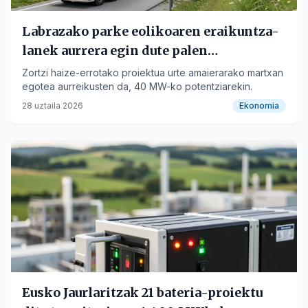
Labrazako parke eolikoaren eraikuntza-
lanek aurrera egin dute palen
garraioarekin
Zortzi haize-errotako proiektua urte amaierarako martxan
egotea aurreikusten da, 40 MW-ko potentziarekin.
28 uztaila 2026
Ekonomia
Eusko Jaurlaritzak 21 bateria-proiektu