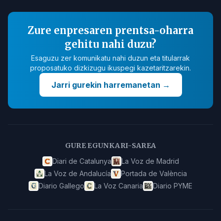
Zure enpresaren prentsa-oharra
gehitu nahi duzu?
Esaguzu zer komunikatu nahi duzun eta titularrak
proposatuko dizkizugu ikuspegi kazetaritzarekin.
Jarri gurekin harremanetan
→
GURE EGUNKARI-SAREA
Diari de Catalunya
La Voz de Madrid
La Voz de Andalucía
Portada de València
Diario Gallego
La Voz Canaria
Diario PYME