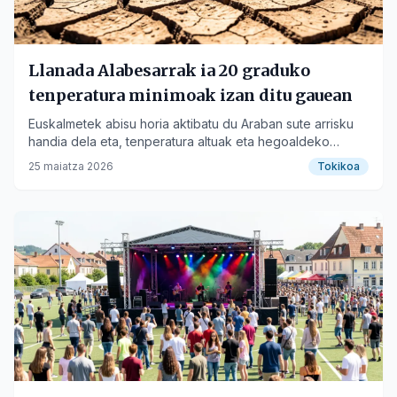
Llanada Alabesarrak ia 20 graduko
tenperatura minimoak izan ditu gauean
Euskalmetek abisu horia aktibatu du Araban sute arrisku
handia dela eta, tenperatura altuak eta hegoaldeko
haizea direla eta.
25 maiatza 2026
Tokikoa