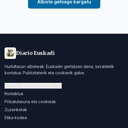
Albiste gehiago kargatu
Diario Euskadi
Hurbiltasun-albisteak: Euskadin gertatzen dena, lurraldetik
kontatua. Publizitaterik eta cookierik gabe.
Argitaratu zure prentsa-oharra
Kontaktua
Pribatutasuna eta cookieak
Zuzenketak
Etika kodea