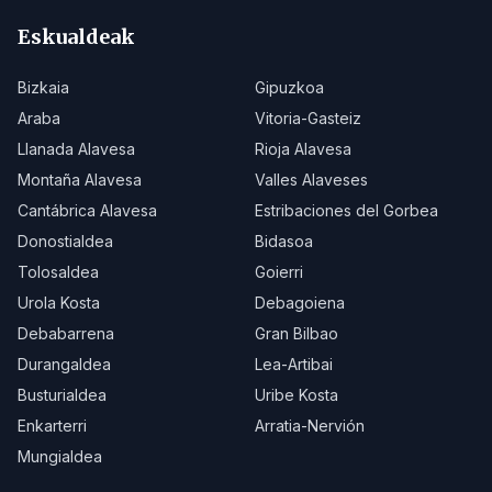
Eskualdeak
Bizkaia
Gipuzkoa
Araba
Vitoria-Gasteiz
Llanada Alavesa
Rioja Alavesa
Montaña Alavesa
Valles Alaveses
Cantábrica Alavesa
Estribaciones del Gorbea
Donostialdea
Bidasoa
Tolosaldea
Goierri
Urola Kosta
Debagoiena
Debabarrena
Gran Bilbao
Durangaldea
Lea-Artibai
Busturialdea
Uribe Kosta
Enkarterri
Arratia-Nervión
Mungialdea