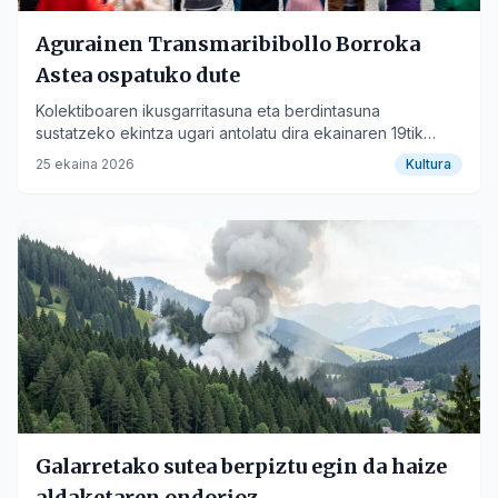
Agurainen Transmaribibollo Borroka
Astea ospatuko dute
Kolektiboaren ikusgarritasuna eta berdintasuna
sustatzeko ekintza ugari antolatu dira ekainaren 19tik
26ra.
25 ekaina 2026
Kultura
Galarretako sutea berpiztu egin da haize
aldaketaren ondorioz