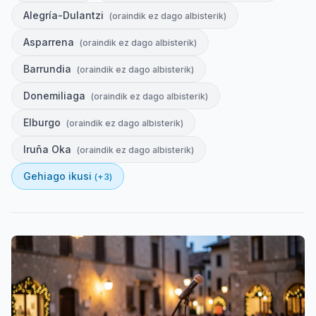
Alegría-Dulantzi
(
oraindik ez dago albisterik
)
Asparrena
(
oraindik ez dago albisterik
)
Barrundia
(
oraindik ez dago albisterik
)
Donemiliaga
(
oraindik ez dago albisterik
)
Elburgo
(
oraindik ez dago albisterik
)
Iruña Oka
(
oraindik ez dago albisterik
)
Gehiago ikusi
(+
3
)