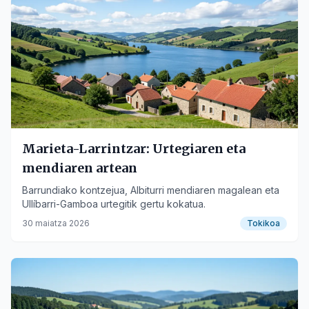
Marieta-Larrintzar: Urtegiaren eta
mendiaren artean
Barrundiako kontzejua, Albiturri mendiaren magalean eta
Ullíbarri-Gamboa urtegitik gertu kokatua.
30 maiatza 2026
Tokikoa