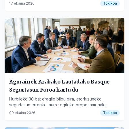
17 ekaina 2026
Tokikoa
Agurainek Arabako Lautadako Basque
Segurtasun Foroa hartu du
Hurbileko 30 bat eragile bildu dira, etorkizuneko
segurtasun erronkei aurre egiteko proposamenak
jasotzeko.
09 ekaina 2026
Tokikoa