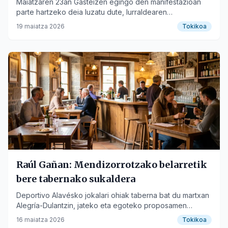
Maiatzaren 23an Gasteizen egingo den manifestazioan
parte hartzeko deia luzatu dute, lurraldearen
espekulazioaren aurka.
19 maiatza 2026
Tokikoa
Raúl Gañan: Mendizorrotzako belarretik
bere tabernako sukaldera
Deportivo Alavésko jokalari ohiak taberna bat du martxan
Alegría-Dulantzin, jateko eta egoteko proposamen
sinplearekin.
16 maiatza 2026
Tokikoa