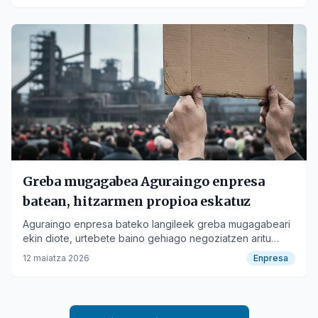
Greba mugagabea Aguraingo enpresa
batean, hitzarmen propioa eskatuz
Aguraingo enpresa bateko langileek greba mugagabeari
ekin diote, urtebete baino gehiago negoziatzen aritu
ondoren hitzarmen propioa lortzeko.
12 maiatza 2026
Enpresa