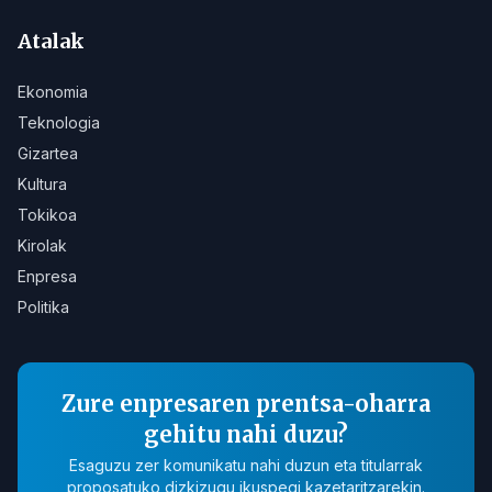
Atalak
Ekonomia
Teknologia
Gizartea
Kultura
Tokikoa
Kirolak
Enpresa
Politika
Zure enpresaren prentsa-oharra
gehitu nahi duzu?
Esaguzu zer komunikatu nahi duzun eta titularrak
proposatuko dizkizugu ikuspegi kazetaritzarekin.