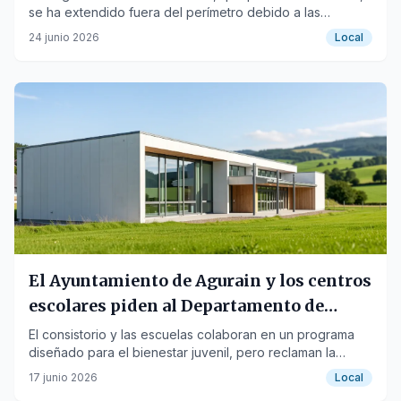
se ha extendido fuera del perímetro debido a las
condiciones meteorológicas.
24 junio 2026
Local
El Ayuntamiento de Agurain y los centros
escolares piden al Departamento de
Educación facilitar un programa para
El consistorio y las escuelas colaboran en un programa
diseñado para el bienestar juvenil, pero reclaman la
jóvenes
implicación del Departamento de Educación.
17 junio 2026
Local