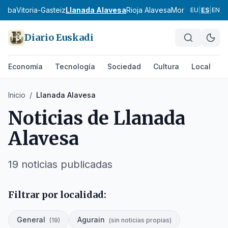
Araba
Vitoria-Gasteiz
Llanada Alavesa
Rioja Alavesa
Montaña Alaves
EU
|
ES
|
EN
Diario Euskadi
Economía
Tecnología
Sociedad
Cultura
Local
D
Inicio
/
Llanada Alavesa
Noticias de
Llanada
Alavesa
19
noticias publicadas
Filtrar por localidad:
General
Agurain
(
19
)
(
sin noticias propias
)