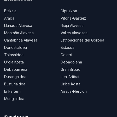
Bizkaia
Gipuzkoa
Araba
Vitoria-Gasteiz
Llanada Alavesa
Rioja Alavesa
Montaña Alavesa
Valles Alaveses
Cantábrica Alavesa
Estribaciones del Gorbea
Donostialdea
Bidasoa
Tolosaldea
Goierri
Urola Kosta
Debagoiena
Debabarrena
Gran Bilbao
Durangaldea
Lea-Artibai
Busturialdea
Uribe Kosta
Enkarterri
Arratia-Nervión
Mungialdea
Secciones