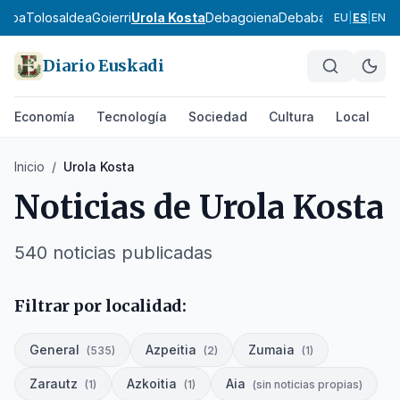
asoa
Tolosaldea
Goierri
Urola Kosta
Debagoiena
Debabarrena
Gran B
EU
|
ES
|
EN
Diario Euskadi
Economía
Tecnología
Sociedad
Cultura
Local
D
Inicio
/
Urola Kosta
Noticias de
Urola Kosta
540
noticias publicadas
Filtrar por localidad:
General
Azpeitia
Zumaia
(
535
)
(
2
)
(
1
)
Zarautz
Azkoitia
Aia
(
1
)
(
1
)
(
sin noticias propias
)