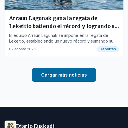
Arraun Lagunak gana la regata de
Lekeitio batiendo el récord y logrando su
11ª bandera
El equipo Arraun Lagunak se impone en la regata de
Lekeitio, estableciendo un nuevo récord y sumando su
undécima bandera de la temporada.
02 agosto 2026
Deportes
Cargar más noticias
Diario Euskadi