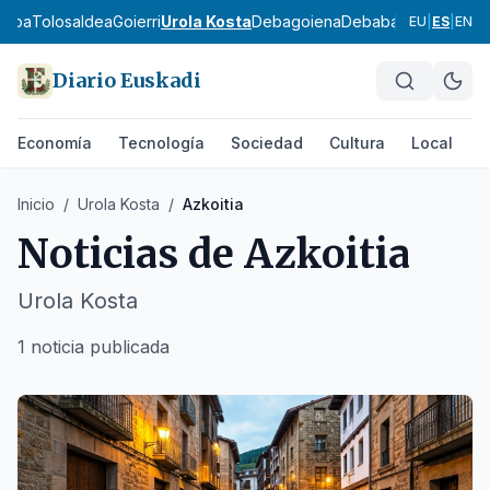
asoa
Tolosaldea
Goierri
Urola Kosta
Debagoiena
Debabarrena
Gran B
EU
|
ES
|
EN
Diario Euskadi
Economía
Tecnología
Sociedad
Cultura
Local
D
Inicio
/
Urola Kosta
/
Azkoitia
Noticias de
Azkoitia
Urola Kosta
1 noticia publicada