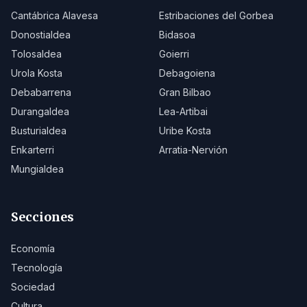
Cantábrica Alavesa
Estribaciones del Gorbea
Donostialdea
Bidasoa
Tolosaldea
Goierri
Urola Kosta
Debagoiena
Debabarrena
Gran Bilbao
Durangaldea
Lea-Artibai
Busturialdea
Uribe Kosta
Enkarterri
Arratia-Nervión
Mungialdea
Secciones
Economía
Tecnología
Sociedad
Cultura