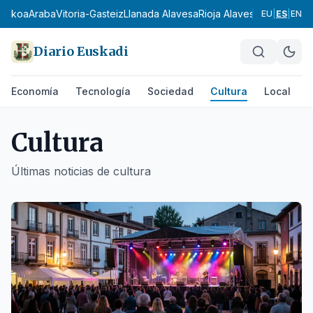
zkoa
Araba
Vitoria-Gasteiz
Llanada Alavesa
Rioja Alavesa
Montaña Alav
EU
|
ES
|
EN
Diario Euskadi
Economía
Tecnología
Sociedad
Cultura
Local
D
Cultura
Últimas noticias de
cultura