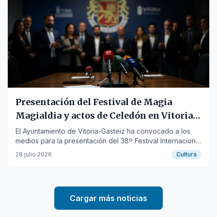
Presentación del Festival de Magia
Magialdia y actos de Celedón en Vitoria-
Gasteiz
El Ayuntamiento de Vitoria-Gasteiz ha convocado a los
medios para la presentación del 38º Festival Internacional
de Magia Magialdia y la entrega de avíos a Celedón Txiki.
28 julio 2026
Cultura
Cargar más noticias