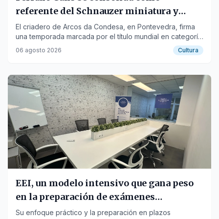
referente del Schnauzer miniatura y
gigante tras su éxito en el World Dog
El criadero de Arcos da Condesa, en Pontevedra, firma
una temporada marcada por el título mundial en categoría
Show 2026
cachorro de Nero de Ferruxo Cans, los Campeonatos de
06 agosto 2026
Cultura
España de Aria y Furia y varios podios Best in Show.
EEI, un modelo intensivo que gana peso
en la preparación de exámenes
Cambridge en España
Su enfoque práctico y la preparación en plazos