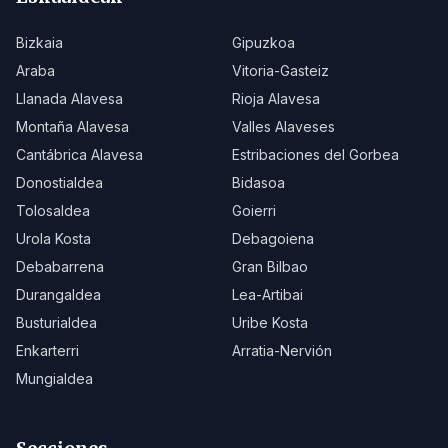
Bizkaia
Gipuzkoa
Araba
Vitoria-Gasteiz
Llanada Alavesa
Rioja Alavesa
Montaña Alavesa
Valles Alaveses
Cantábrica Alavesa
Estribaciones del Gorbea
Donostialdea
Bidasoa
Tolosaldea
Goierri
Urola Kosta
Debagoiena
Debabarrena
Gran Bilbao
Durangaldea
Lea-Artibai
Busturialdea
Uribe Kosta
Enkarterri
Arratia-Nervión
Mungialdea