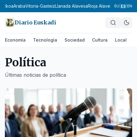
zkoa
Araba
Vitoria-Gasteiz
Llanada Alavesa
Rioja Alavesa
Montaña Ala
EU
|
ES
|
EN
Diario Euskadi
Economía
Tecnología
Sociedad
Cultura
Local
D
Política
Últimas noticias de
política