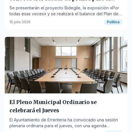
jueves
Se presentarán el proyecto Bidegile, la exposición «Por
todas esas veces» y se realizará el balance del Plan de
Barrios Auzoen Hiria.
15 julio 2026
Política
El Pleno Municipal Ordinario se
celebrará el Jueves
El Ayuntamiento de Errenteria ha convocado una sesión
plenaria ordinaria para el jueves, con una agenda
detallada.