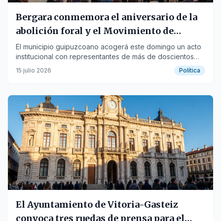
Bergara conmemora el aniversario de la
abolición foral y el Movimiento de
Alcaldes
El municipio guipuzcoano acogerá este domingo un acto
institucional con representantes de más de doscientos
ayuntamientos.
15 julio 2026
Política
El Ayuntamiento de Vitoria-Gasteiz
convoca tres ruedas de prensa para el