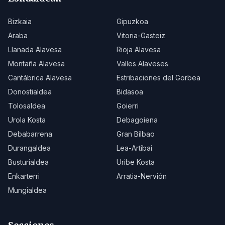
Bizkaia
Gipuzkoa
Araba
Vitoria-Gasteiz
Llanada Alavesa
Rioja Alavesa
Montaña Alavesa
Valles Alaveses
Cantábrica Alavesa
Estribaciones del Gorbea
Donostialdea
Bidasoa
Tolosaldea
Goierri
Urola Kosta
Debagoiena
Debabarrena
Gran Bilbao
Durangaldea
Lea-Artibai
Busturialdea
Uribe Kosta
Enkarterri
Arratia-Nervión
Mungialdea