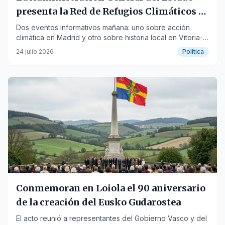
presenta la Red de Refugios Climáticos y
los Libros de Actas Municipales de
Dos eventos informativos mañana: uno sobre acción
climática en Madrid y otro sobre historia local en Vitoria-
Vitori…
Gasteiz.
24 julio 2026
Política
Conmemoran en Loiola el 90 aniversario
de la creación del Eusko Gudarostea
El acto reunió a representantes del Gobierno Vasco y del