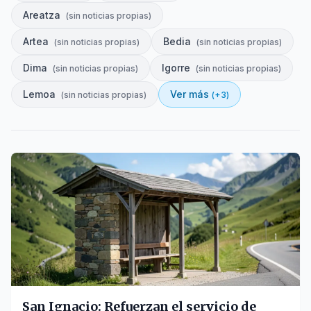
Areatza
(
sin noticias propias
)
Artea
Bedia
(
sin noticias propias
)
(
sin noticias propias
)
Dima
Igorre
(
sin noticias propias
)
(
sin noticias propias
)
Lemoa
Ver más
(
sin noticias propias
)
(+
3
)
San Ignacio: Refuerzan el servicio de