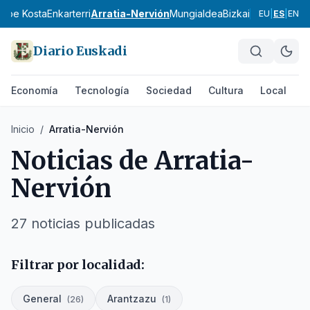
ribe Kosta
Enkarterri
Arratia-Nervión
Mungialdea
Bizkaia
Gipuzkoa
Ar
EU
|
ES
|
EN
Diario Euskadi
Economía
Tecnología
Sociedad
Cultura
Local
D
Inicio
/
Arratia-Nervión
Noticias de
Arratia-
Nervión
27
noticias publicadas
Filtrar por localidad:
General
Arantzazu
(
26
)
(
1
)