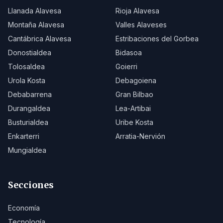
Llanada Alavesa
Rioja Alavesa
Montaña Alavesa
Valles Alaveses
Cantábrica Alavesa
Estribaciones del Gorbea
Donostialdea
Bidasoa
Tolosaldea
Goierri
Urola Kosta
Debagoiena
Debabarrena
Gran Bilbao
Durangaldea
Lea-Artibai
Busturialdea
Uribe Kosta
Enkarterri
Arratia-Nervión
Mungialdea
Secciones
Economía
Tecnología