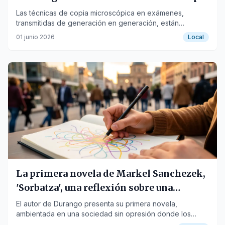
tradicionales
Las técnicas de copia microscópica en exámenes,
transmitidas de generación en generación, están
desapareciendo ante el avance de los smartphones y la
01 junio 2026
Local
inteligencia artificial.
La primera novela de Markel Sanchezek,
'Sorbatza', una reflexión sobre una
sociedad futura
El autor de Durango presenta su primera novela,
ambientada en una sociedad sin opresión donde los
jóvenes buscan un mundo más libre a través del arte.