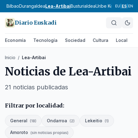
an Bilbao
Durangaldea
Lea-Artibai
Busturialdea
Uribe Kosta
Enkarterr
EU
|
ES
|
EN
Diario Euskadi
Economía
Tecnología
Sociedad
Cultura
Local
D
Inicio
/
Lea-Artibai
Noticias de
Lea-Artibai
21
noticias publicadas
Filtrar por localidad:
General
Ondarroa
Lekeitio
(
18
)
(
2
)
(
1
)
Amoroto
(
sin noticias propias
)