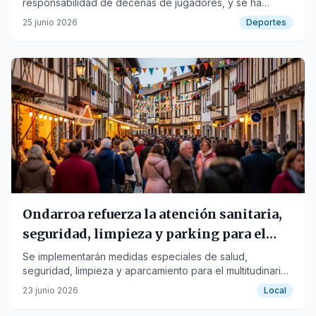
responsabilidad de decenas de jugadores, y se ha
definido la nueva junta directiva.
25 junio 2026
Deportes
Ondarroa refuerza la atención sanitaria,
seguridad, limpieza y parking para el
Zapato Azule
Se implementarán medidas especiales de salud,
seguridad, limpieza y aparcamiento para el multitudinario
evento del fin de semana.
23 junio 2026
Local