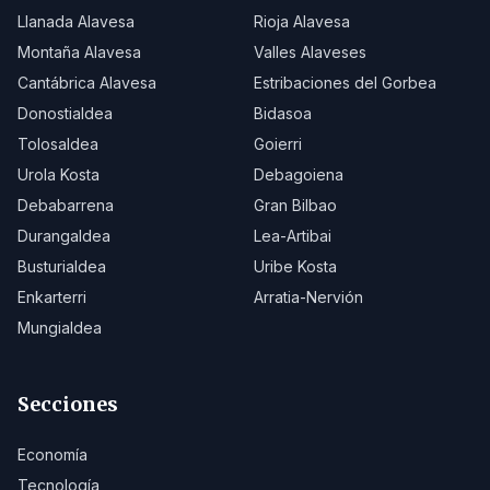
Llanada Alavesa
Rioja Alavesa
Montaña Alavesa
Valles Alaveses
Cantábrica Alavesa
Estribaciones del Gorbea
Donostialdea
Bidasoa
Tolosaldea
Goierri
Urola Kosta
Debagoiena
Debabarrena
Gran Bilbao
Durangaldea
Lea-Artibai
Busturialdea
Uribe Kosta
Enkarterri
Arratia-Nervión
Mungialdea
Secciones
Economía
Tecnología