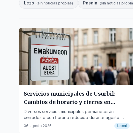
Lezo
Pasaia
(
sin noticias propias
)
(
sin noticias propi
Servicios municipales de Usurbil:
Cambios de horario y cierres en
verano
Diversos servicios municipales permanecerán
cerrados o con horario reducido durante agosto,
retomando su actividad habitual en septiembre.
06 agosto 2026
Local