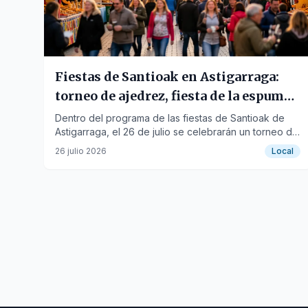
Fiestas de Santioak en Astigarraga:
torneo de ajedrez, fiesta de la espuma
y mariachis el 26 de julio
Dentro del programa de las fiestas de Santioak de
Astigarraga, el 26 de julio se celebrarán un torneo de
ajedrez, una fiesta de la espuma y actuarán mariachis.
26 julio 2026
Local