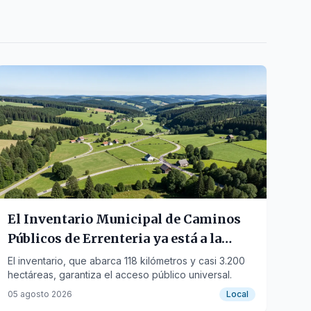
El Inventario Municipal de Caminos
Públicos de Errenteria ya está a la
vista hasta el 10 de septiembre
El inventario, que abarca 118 kilómetros y casi 3.200
hectáreas, garantiza el acceso público universal.
05 agosto 2026
Local