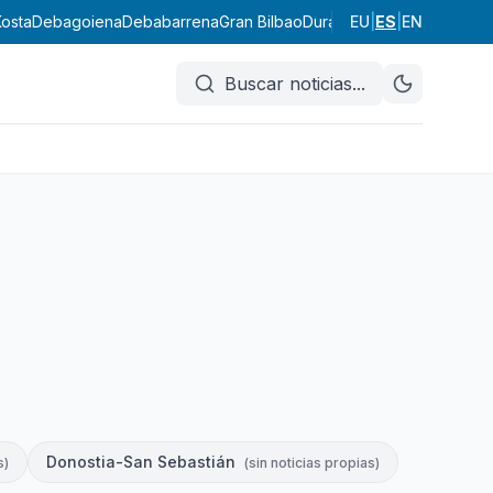
Kosta
Debagoiena
Debabarrena
Gran Bilbao
Durangaldea
EU
|
ES
Lea-Artibai
|
EN
Bu
Buscar noticias
...
Donostia-San Sebastián
s
)
(
sin noticias propias
)