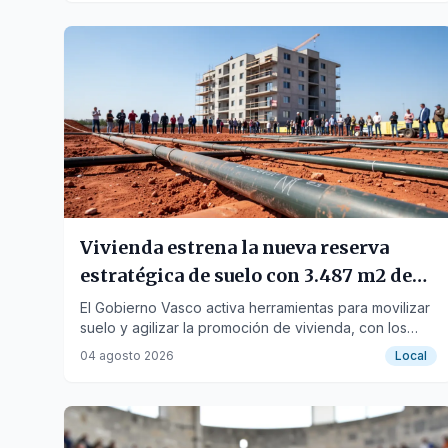
Vivienda estrena la nueva reserva
estratégica de suelo con 3.487 m2 de
aprovechamientos urbanísticos en
El Gobierno Vasco activa herramientas para movilizar
suelo y agilizar la promoción de vivienda, con los
Urnieta
primeros proyectos en Urnieta, Errenteria y
04 agosto 2026
Local
Portugalete.