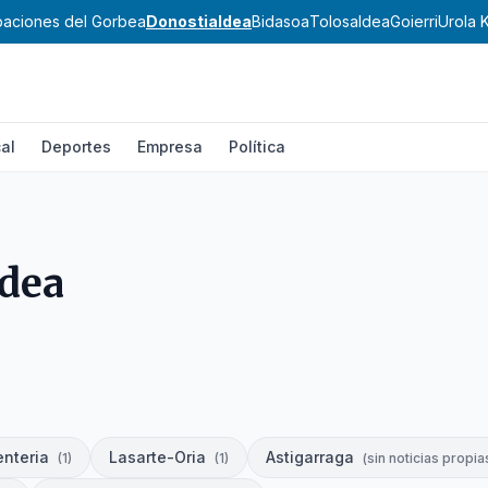
ibaciones del Gorbea
Donostialdea
Bidasoa
Tolosaldea
Goierri
Urola 
al
Deportes
Empresa
Política
dea
enteria
Lasarte-Oria
Astigarraga
(
1
)
(
1
)
(
sin noticias propia