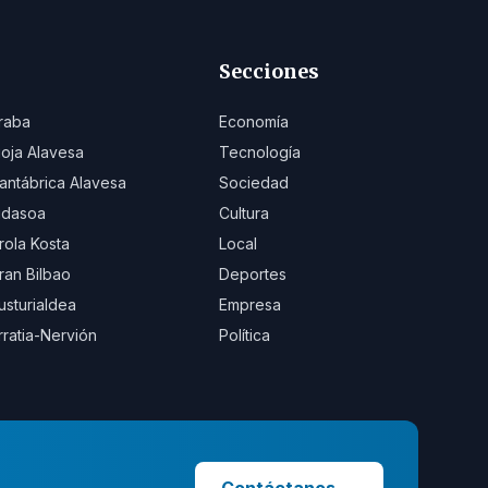
Secciones
raba
Economía
ioja Alavesa
Tecnología
antábrica Alavesa
Sociedad
idasoa
Cultura
rola Kosta
Local
ran Bilbao
Deportes
usturialdea
Empresa
rratia-Nervión
Política