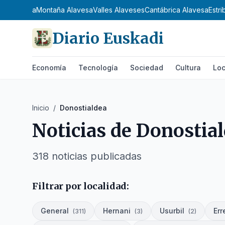
oja Alavesa
Montaña Alavesa
Valles Alaveses
Cantábrica Alavesa
Estr
Diario Euskadi
Economía
Tecnología
Sociedad
Cultura
Loc
Inicio
/
Donostialdea
Noticias de
Donostial
318
noticias publicadas
Filtrar por localidad:
General
Hernani
Usurbil
Err
(
311
)
(
3
)
(
2
)