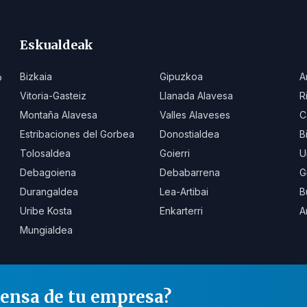
Eskualdeak
Bizkaia
Gipuzkoa
A
o
Vitoria-Gasteiz
Llanada Alavesa
R
Montaña Alavesa
Valles Alaveses
C
Estribaciones del Gorbea
Donostialdea
B
Tolosaldea
Goierri
U
Debagoiena
Debabarrena
G
Durangaldea
Lea-Artibai
B
Uribe Kosta
Enkarterri
A
Mungialdea
rensa de tu empresa?