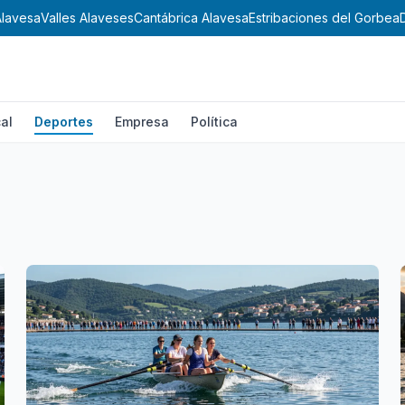
vesa
Valles Alaveses
Cantábrica Alavesa
Estribaciones del Gorbea
Don
al
Deportes
Empresa
Política