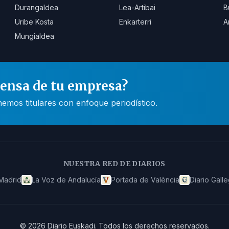
Durangaldea
Lea-Artibai
B
Uribe Kosta
Enkarterri
A
Mungialdea
rensa de tu empresa?
mos titulares con enfoque periodístico.
NUESTRA RED DE DIARIOS
Madrid
La Voz de Andalucía
Portada de València
Diario Gall
©
2026
Diario Euskadi
.
Todos los derechos reservados.