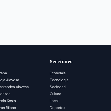
Secciones
raba
Economía
ioja Alavesa
Tecnología
antábrica Alavesa
Sociedad
idasoa
Cultura
rola Kosta
Local
ran Bilbao
Deportes