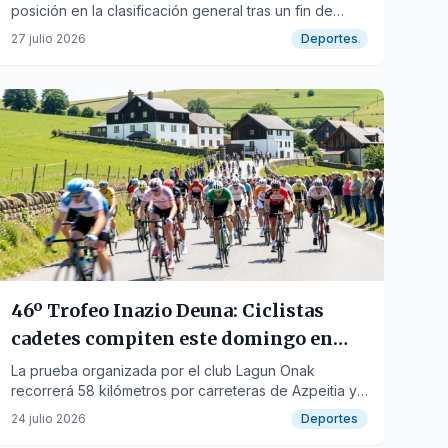
posición en la clasificación general tras un fin de
semana complicado en Sestao y Zumaia.
27 julio 2026
Deportes
46º Trofeo Inazio Deuna: Ciclistas
cadetes compiten este domingo en
Azpeitia
La prueba organizada por el club Lagun Onak
recorrerá 58 kilómetros por carreteras de Azpeitia y
alrededores.
24 julio 2026
Deportes