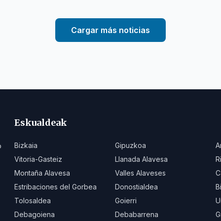
Cargar más noticias
Eskualdeak
Bizkaia
Gipuzkoa
A
o
Vitoria-Gasteiz
Llanada Alavesa
R
Montaña Alavesa
Valles Alaveses
C
Estribaciones del Gorbea
Donostialdea
B
Tolosaldea
Goierri
U
Debagoiena
Debabarrena
G