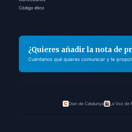
Código ético
¿Quieres añadir la nota de p
Cuéntanos qué quieres comunicar y te propone
Diari de Catalunya
La Voz de 