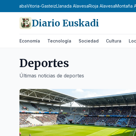
zkoa
Araba
Vitoria-Gasteiz
Llanada Alavesa
Rioja Alavesa
Montaña Ala
Diario Euskadi
Economía
Tecnología
Sociedad
Cultura
Loc
Deportes
Últimas noticias de
deportes