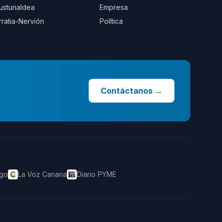
usturialdea
Empresa
rratia-Nervión
Política
Contáctanos
→
ego
La Voz Canaria
Diario PYME