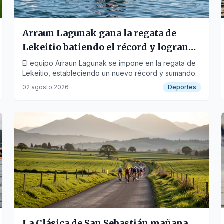
Arraun Lagunak gana la regata de
Lekeitio batiendo el récord y logrando
su 11ª bandera
El equipo Arraun Lagunak se impone en la regata de
Lekeitio, estableciendo un nuevo récord y sumando
su undécima bandera de la temporada.
02 agosto 2026
Deportes
La Clásica de San Sebastián mañana