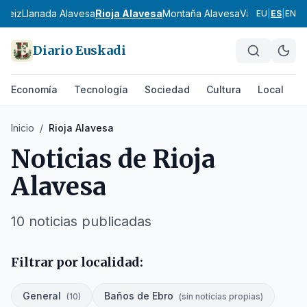
steiz
Llanada Alavesa
Rioja Alavesa
Montaña Alavesa
Valles Alavese
EU
|
ES
|
EN
Diario Euskadi
Economía
Tecnología
Sociedad
Cultura
Local
D
Inicio
/
Rioja Alavesa
Noticias de
Rioja
Alavesa
10
noticias publicadas
Filtrar por localidad:
General
Baños de Ebro
(
10
)
(
sin noticias propias
)