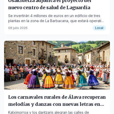
Osakidetza adjudica el proyecto del
nuevo centro de salud de Laguardia
Se invertirán 4 millones de euros en un edificio de tres
plantas en la zona de La Barbacana, que estará operativo
en tres años.
08 julio 2026
Local
Los carnavales rurales de Álava recuperan
melodías y danzas con nuevas letras en
euskera
Katximorroa y los dantzaris alegran las calles de