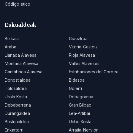
Código ético
Eskualdeak
Bizkaia
Gipuzkoa
Araba
Vitoria-Gasteiz
Llanada Alavesa
Rioja Alavesa
Montaña Alavesa
Valles Alaveses
Cantábrica Alavesa
Estribaciones del Gorbea
Donostialdea
Bidasoa
Tolosaldea
Goierri
Urola Kosta
Debagoiena
Debabarrena
Gran Bilbao
Durangaldea
Lea-Artibai
Busturialdea
Uribe Kosta
Enkarterri
Arratia-Nervión