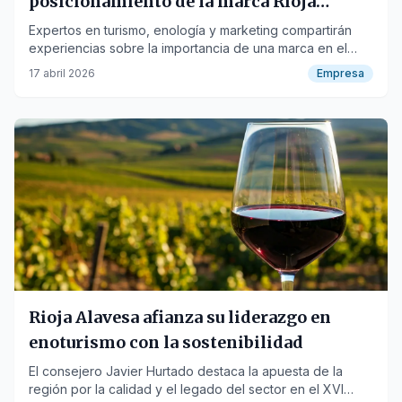
posicionamiento de la marca Rioja
Alavesa
Expertos en turismo, enología y marketing compartirán
experiencias sobre la importancia de una marca en el
mercado global del vino.
17 abril 2026
Empresa
Rioja Alavesa afianza su liderazgo en
enoturismo con la sostenibilidad
El consejero Javier Hurtado destaca la apuesta de la
región por la calidad y el legado del sector en el XVI