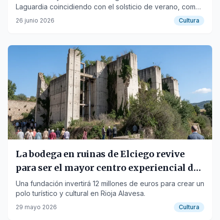
Laguardia coincidiendo con el solsticio de verano, como
parte de la labor de recuperación de tradiciones.
26 junio 2026
Cultura
La bodega en ruinas de Elciego revive
para ser el mayor centro experiencial del
vino de Europa
Una fundación invertirá 12 millones de euros para crear un
polo turístico y cultural en Rioja Alavesa.
29 mayo 2026
Cultura