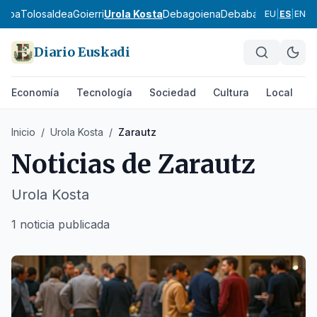
asoa
Tolosaldea
Goierri
Urola Kosta
Debagoiena
Debabarrena
Gran B
EU
|
ES
|
EN
Diario Euskadi
Economía
Tecnología
Sociedad
Cultura
Local
D
Inicio
/
Urola Kosta
/
Zarautz
Noticias de
Zarautz
Urola Kosta
1 noticia publicada