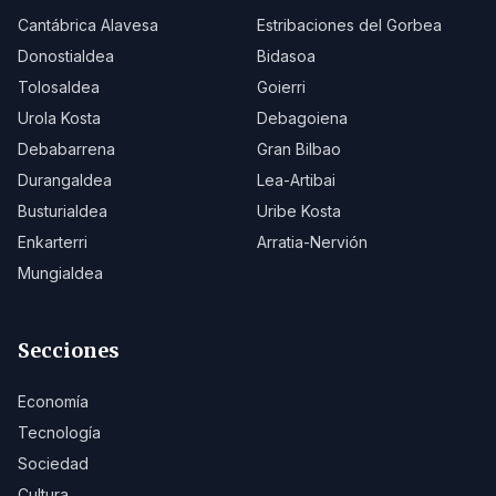
Cantábrica Alavesa
Estribaciones del Gorbea
Donostialdea
Bidasoa
Tolosaldea
Goierri
Urola Kosta
Debagoiena
Debabarrena
Gran Bilbao
Durangaldea
Lea-Artibai
Busturialdea
Uribe Kosta
Enkarterri
Arratia-Nervión
Mungialdea
Secciones
Economía
Tecnología
Sociedad
Cultura