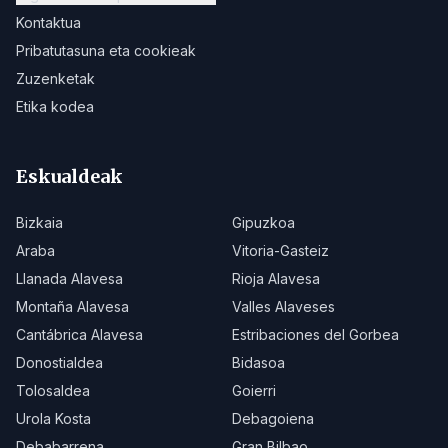
Kontaktua
Pribatutasuna eta cookieak
Zuzenketak
Etika kodea
Eskualdeak
Bizkaia
Gipuzkoa
Araba
Vitoria-Gasteiz
Llanada Alavesa
Rioja Alavesa
Montaña Alavesa
Valles Alaveses
Cantábrica Alavesa
Estribaciones del Gorbea
Donostialdea
Bidasoa
Tolosaldea
Goierri
Urola Kosta
Debagoiena
Debabarrena
Gran Bilbao