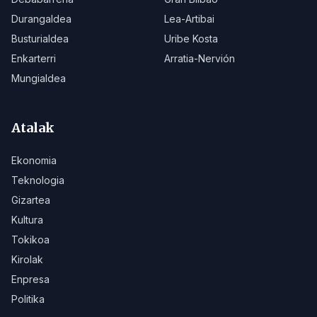
Durangaldea
Lea-Artibai
Busturialdea
Uribe Kosta
Enkarterri
Arratia-Nervión
Mungialdea
Atalak
Ekonomia
Teknologia
Gizartea
Kultura
Tokikoa
Kirolak
Enpresa
Politika