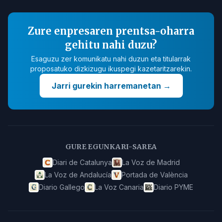
Zure enpresaren prentsa-oharra
gehitu nahi duzu?
Esaguzu zer komunikatu nahi duzun eta titularrak
proposatuko dizkizugu ikuspegi kazetaritzarekin.
Jarri gurekin harremanetan
→
GURE EGUNKARI-SAREA
Diari de Catalunya
La Voz de Madrid
La Voz de Andalucía
Portada de València
Diario Gallego
La Voz Canaria
Diario PYME