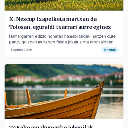
X. Nescup txapelketa martxan da
Tolosan, eguraldi txarrari aurre eginez
Hamargarren edizio honetan hamabi taldek hartzen dute
parte, goizean multzoen fasea jokatuz eta arratsaldean
finalerdietarako sailkapena bilatuz.
11 apirila 2026
Kirolak
TAKeko emakumezko jubenilak