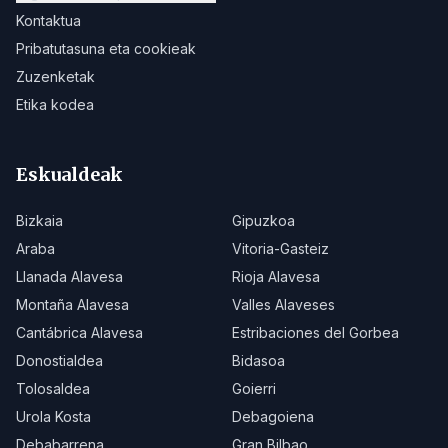
Kontaktua
Pribatutasuna eta cookieak
Zuzenketak
Etika kodea
Eskualdeak
Bizkaia
Gipuzkoa
Araba
Vitoria-Gasteiz
Llanada Alavesa
Rioja Alavesa
Montaña Alavesa
Valles Alaveses
Cantábrica Alavesa
Estribaciones del Gorbea
Donostialdea
Bidasoa
Tolosaldea
Goierri
Urola Kosta
Debagoiena
Debabarrena
Gran Bilbao