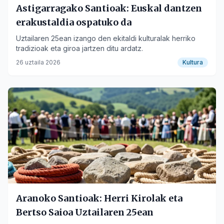
Astigarragako Santioak: Euskal dantzen
erakustaldia ospatuko da
Uztailaren 25ean izango den ekitaldi kulturalak herriko
tradizioak eta giroa jartzen ditu ardatz.
26 uztaila 2026
Kultura
Aranoko Santioak: Herri Kirolak eta
Bertso Saioa Uztailaren 25ean