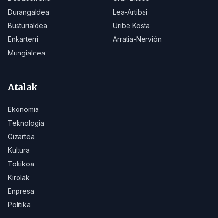
Durangaldea
Lea-Artibai
Busturialdea
Uribe Kosta
Enkarterri
Arratia-Nervión
Mungialdea
Atalak
Ekonomia
Teknologia
Gizartea
Kultura
Tokikoa
Kirolak
Enpresa
Politika