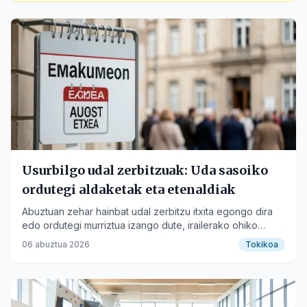
Usurbilgo udal zerbitzuak: Uda sasoiko
ordutegi aldaketak eta etenaldiak
Abuztuan zehar hainbat udal zerbitzu itxita egongo dira
edo ordutegi murriztua izango dute, irailerako ohiko
jarduerara itzuli arte.
06 abuztua 2026
Tokikoa