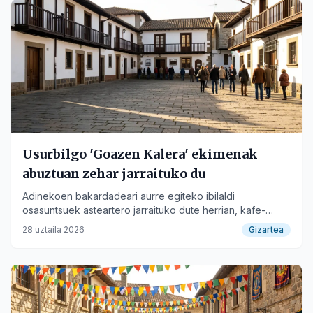
Usurbilgo 'Goazen Kalera' ekimenak
abuztuan zehar jarraituko du
Adinekoen bakardadeari aurre egiteko ibilaldi
osasuntsuek asteartero jarraituko dute herrian, kafe-
tertuliarekin amaituz.
28 uztaila 2026
Gizartea