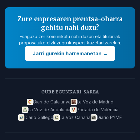
Zure enpresaren prentsa-oharra
gehitu nahi duzu?
Esaguzu zer komunikatu nahi duzun eta titularrak
proposatuko dizkizugu ikuspegi kazetaritzarekin.
Jarri gurekin harremanetan
→
GURE EGUNKARI-SAREA
Diari de Catalunya
La Voz de Madrid
La Voz de Andalucía
Portada de València
Diario Gallego
La Voz Canaria
Diario PYME