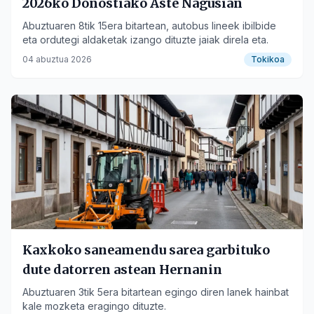
2026ko Donostiako Aste Nagusian
Abuztuaren 8tik 15era bitartean, autobus lineek ibilbide
eta ordutegi aldaketak izango dituzte jaiak direla eta.
04 abuztua 2026
Tokikoa
Kaxkoko saneamendu sarea garbituko
dute datorren astean Hernanin
Abuztuaren 3tik 5era bitartean egingo diren lanek hainbat
kale mozketa eragingo dituzte.