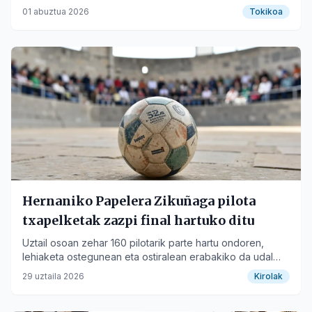
01 abuztua 2026
Tokikoa
Hernaniko Papelera Zikuñaga pilota
txapelketak zazpi final hartuko ditu
Uztail osoan zehar 160 pilotarik parte hartu ondoren,
lehiaketa ostegunean eta ostiralean erabakiko da udal
frontoian.
29 uztaila 2026
Kirolak