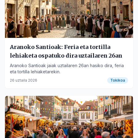
Aranoko Santioak: Feria eta tortilla
lehiaketa ospatuko dira uztailaren 26an
Aranoko Santioak jaiak uztailaren 26an hasiko dira, feria
eta tortilla lehiaketarekin.
26 uztaila 2026
Tokikoa