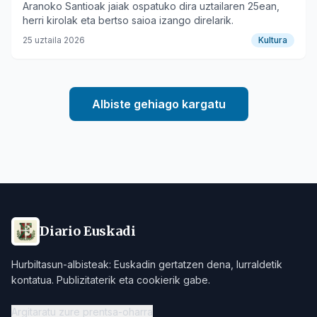
Aranoko Santioak jaiak ospatuko dira uztailaren 25ean,
herri kirolak eta bertso saioa izango direlarik.
25 uztaila 2026
Kultura
Albiste gehiago kargatu
Diario Euskadi
Hurbiltasun-albisteak: Euskadin gertatzen dena, lurraldetik
kontatua. Publizitaterik eta cookierik gabe.
Argitaratu zure prentsa-oharra