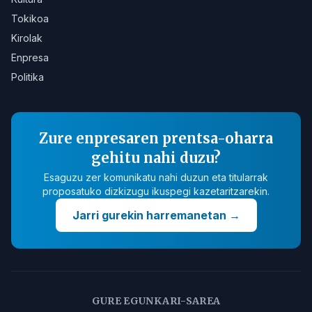
Tokikoa
Kirolak
Enpresa
Politika
Zure enpresaren prentsa-oharra
gehitu nahi duzu?
Esaguzu zer komunikatu nahi duzun eta titularrak
proposatuko dizkizugu ikuspegi kazetaritzarekin.
Jarri gurekin harremanetan
→
GURE EGUNKARI-SAREA