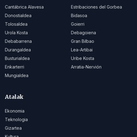
Cantábrica Alavesa
Estribaciones del Gorbea
Donostialdea
Bidasoa
Tolosaldea
Goierri
Urola Kosta
Debagoiena
Debabarrena
Gran Bilbao
Durangaldea
Lea-Artibai
Busturialdea
Uribe Kosta
Enkarterri
Arratia-Nervión
Mungialdea
Atalak
Ekonomia
Teknologia
Gizartea
Kultura