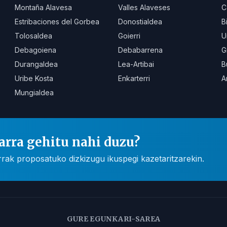
Montaña Alavesa
Valles Alaveses
C
Estribaciones del Gorbea
Donostialdea
B
Tolosaldea
Goierri
U
Debagoiena
Debabarrena
G
Durangaldea
Lea-Artibai
B
Uribe Kosta
Enkarterri
A
Mungialdea
arra gehitu nahi duzu?
rak proposatuko dizkizugu ikuspegi kazetaritzarekin.
GURE EGUNKARI-SAREA