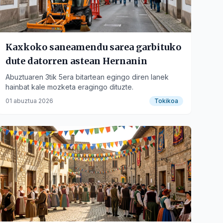
Kaxkoko saneamendu sarea garbituko
dute datorren astean Hernanin
Abuztuaren 3tik 5era bitartean egingo diren lanek
hainbat kale mozketa eragingo dituzte.
01 abuztua 2026
Tokikoa