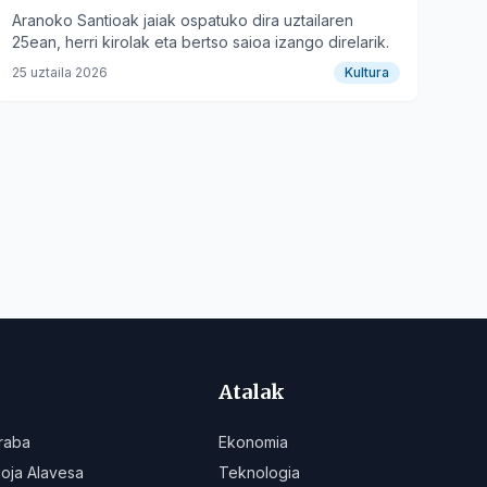
Aranoko Santioak jaiak ospatuko dira uztailaren
25ean, herri kirolak eta bertso saioa izango direlarik.
25 uztaila 2026
Kultura
Atalak
raba
Ekonomia
ioja Alavesa
Teknologia