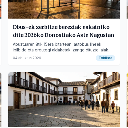
Dbus-ek zerbitzu bereziak eskainiko
ditu 2026ko Donostiako Aste Nagusian
Abuztuaren 8tik 15era bitartean, autobus lineek
ibilbide eta ordutegi aldaketak izango dituzte jaiak
direla eta.
04 abuztua 2026
Tokikoa