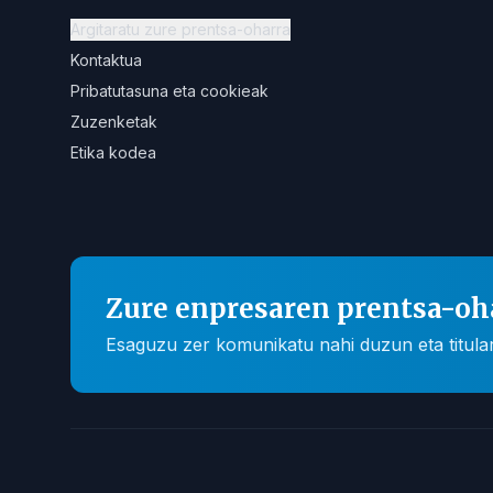
Argitaratu zure prentsa-oharra
Kontaktua
Pribatutasuna eta cookieak
Zuzenketak
Etika kodea
Zure enpresaren prentsa-oh
Esaguzu zer komunikatu nahi duzun eta titular