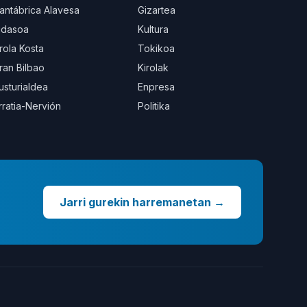
antábrica Alavesa
Gizartea
idasoa
Kultura
rola Kosta
Tokikoa
ran Bilbao
Kirolak
usturialdea
Enpresa
rratia-Nervión
Politika
Jarri gurekin harremanetan
→