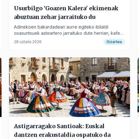
Usurbilgo 'Goazen Kalera' ekimenak
abuztuan zehar jarraituko du
Adinekoen bakardadeari aurre egiteko ibilaldi
osasuntsuek asteartero jarraituko dute herrian, kafe-
tertuliarekin amaituz.
28 uztaila 2026
Gizartea
Astigarragako Santioak: Euskal
dantzen erakustaldia ospatuko da