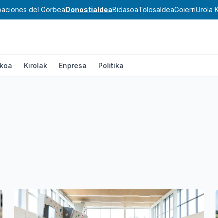
ibaciones del Gorbea
Donostialdea
Bidasoa
Tolosaldea
Goierri
Urola 
ikoa
Kirolak
Enpresa
Politika