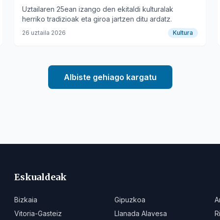
Uztailaren 25ean izango den ekitaldi kulturalak
herriko tradizioak eta giroa jartzen ditu ardatz.
26 uztaila 2026
Kultura
Albiste gehiago kargatu
Eskualdeak
Bizkaia
Gipuzkoa
A
Vitoria-Gasteiz
Llanada Alavesa
R