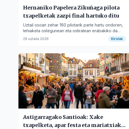
Hernaniko Papelera Zikuñaga pilota
txapelketak zazpi final hartuko ditu
Uztail osoan zehar 160 pilotarik parte hartu ondoren,
lehiaketa ostegunean eta ostiralean erabakiko da
udal frontoian.
29 uztaila 2026
Kirolak
Astigarragako Santioak: Xake
txapelketa, apar festa eta mariatxiak