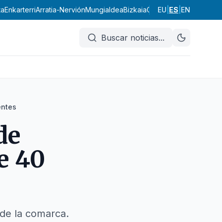
ta
Enkarterri
Arratia-Nervión
Mungialdea
Bizkaia
Gipuzkoa
EU
|
ES
Araba
|
EN
Vitoria
Buscar noticias
...
entes
de
e 40
 de la comarca.