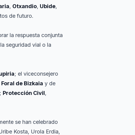
ria
,
Otxandio
,
Ubide
,
tos de futuro.
rar la respuesta conjunta
a seguridad vial o la
upiria
; el viceconsejero
 Foral de Bizkaia
y de
s;
Protección Civil
,
amente se han celebrado
Uribe Kosta, Urola Erdia,