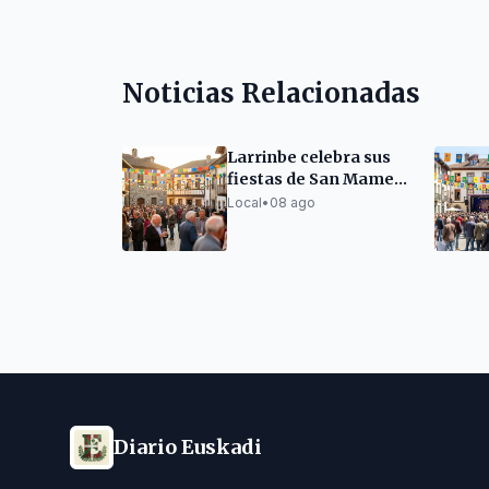
Noticias Relacionadas
Larrinbe celebra sus
fiestas de San Mames
con un variado
Local
•
08 ago
programa de
actividades
Diario Euskadi