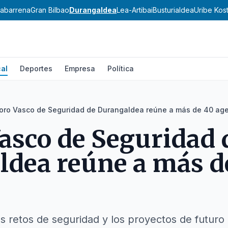
abarrena
Gran Bilbao
Durangaldea
Lea-Artibai
Busturialdea
Uribe Kos
al
Deportes
Empresa
Política
Foro Vasco de Seguridad de Durangaldea reúne a más de 40 ag
Vasco de Seguridad 
dea reúne a más d
os retos de seguridad y los proyectos de futuro