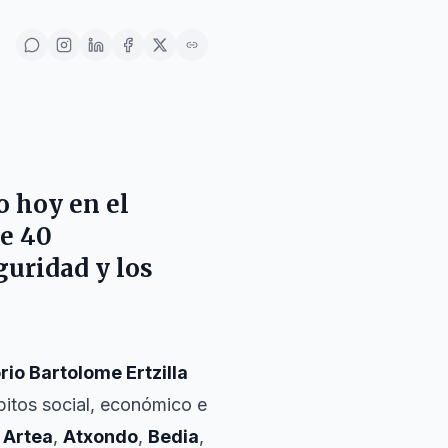
o hoy en el
de 40
guridad y los
io Bartolome Ertzilla
bitos social, económico e
,
Artea
,
Atxondo
,
Bedia
,