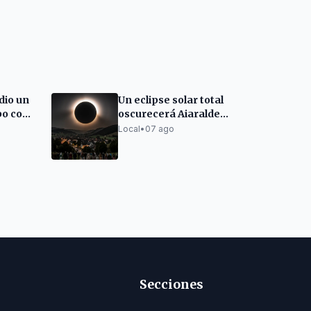
dio un
Un eclipse solar total
bo con
oscurecerá Aiaraldea
txo
el 12 de agosto
Local
•
07 ago
Secciones