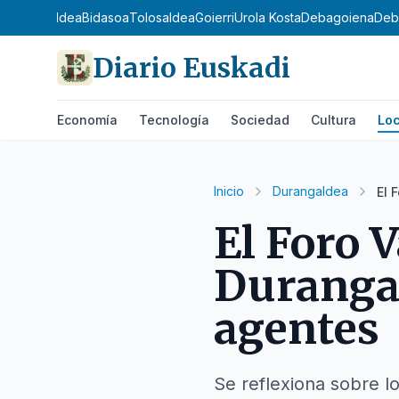
a
Donostialdea
Bidasoa
Tolosaldea
Goierri
Urola Kosta
Debagoiena
Deb
Diario Euskadi
Economía
Tecnología
Sociedad
Cultura
Loc
Inicio
Durangaldea
El 
El Foro 
Durangal
agentes
Se reflexiona sobre l