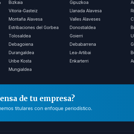
Bizkaia
Gipuzkoa
A
o
Vitoria-Gasteiz
Llanada Alavesa
R
Montaña Alavesa
Valles Alaveses
C
Estribaciones del Gorbea
Donostialdea
B
Tolosaldea
Goierri
U
Debagoiena
Debabarrena
G
Durangaldea
Lea-Artibai
B
Uribe Kosta
Enkarterri
A
Mungialdea
rensa de tu empresa?
mos titulares con enfoque periodístico.