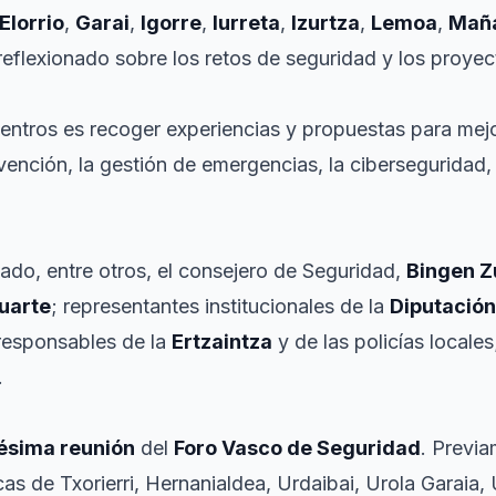
Elorrio
,
Garai
,
Igorre
,
Iurreta
,
Izurtza
,
Lemoa
,
Maña
eflexionado sobre los retos de seguridad y los proyec
uentros es recoger experiencias y propuestas para mejo
nción, la gestión de emergencias, la ciberseguridad, l
pado, entre otros, el consejero de Seguridad,
Bingen Z
tuarte
; representantes institucionales de la
Diputación
 responsables de la
Ertzaintza
y de las policías locale
.
gésima reunión
del
Foro Vasco de Seguridad
. Previ
s de Txorierri, Hernanialdea, Urdaibai, Urola Garaia, 