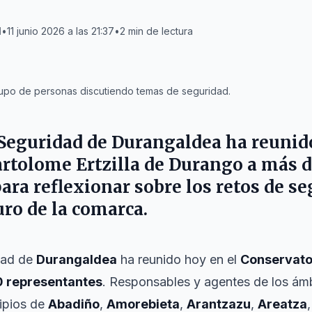
l
•
11 junio 2026 a las 21:37
•
2
min de lectura
upo de personas discutiendo temas de seguridad.
 Seguridad de Durangaldea ha reunid
rtolome Ertzilla de Durango a más 
ara reflexionar sobre los retos de se
uro de la comarca.
dad de
Durangaldea
ha reunido hoy en el
Conservator
 representantes
. Responsables y agentes de los ám
cipios de
Abadiño
,
Amorebieta
,
Arantzazu
,
Areatza