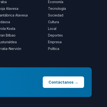
raba
Economía
ioja Alavesa
Tecnología
antábrica Alavesa
Sociedad
idasoa
Cultura
rola Kosta
Local
ran Bilbao
Deportes
usturialdea
Empresa
rratia-Nervión
Política
Contáctanos
→