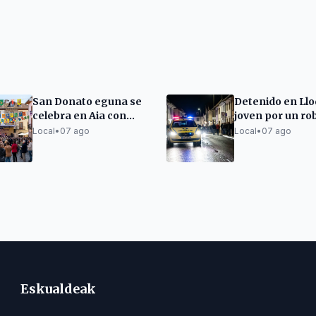
San Donato eguna se
Detenido en Llo
celebra en Aia con
joven por un ro
ambiente festivo
violencia en Ge
Local
•
07 ago
Local
•
07 ago
Eskualdeak