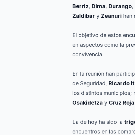
Berriz
,
Dima
,
Durango
,
Zaldibar
y
Zeanuri
han r
El objetivo de estos enc
en aspectos como la preve
convivencia.
En la reunión han partici
de Seguridad,
Ricardo I
los distintos municipios;
Osakidetza
y
Cruz Roja
La de hoy ha sido la
tri
encuentros en las comarca