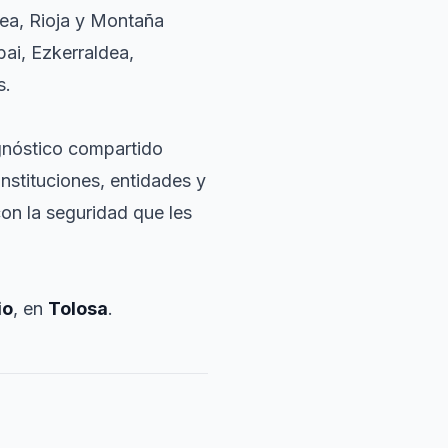
dea, Rioja y Montaña
bai, Ezkerraldea,
s.
agnóstico compartido
instituciones, entidades y
on la seguridad que les
io
, en
Tolosa
.