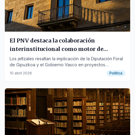
El PNV destaca la colaboración
interinstitucional como motor de
inversiones en Elgeta
Los jeltzales resaltan la implicación de la Diputación Foral
de Gipuzkoa y el Gobierno Vasco en proyectos
estratégicos del municipio.
10 abril 2026
Política