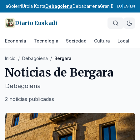
ldea
Goierri
Urola Kosta
Debagoiena
Debabarrena
Gran Bilbao
Durang
EU
|
ES
|
EN
Diario Euskadi
Economía
Tecnología
Sociedad
Cultura
Local
D
Inicio
/
Debagoiena
/
Bergara
Noticias de
Bergara
Debagoiena
2 noticias publicadas