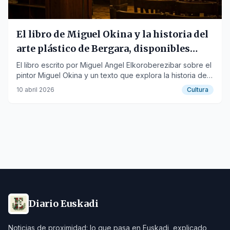
El libro de Miguel Okina y la historia del
arte plástico de Bergara, disponibles
online
El libro escrito por Miguel Angel Elkoroberezibar sobre el
pintor Miguel Okina y un texto que explora la historia del
arte plástico en Bergara ya se pueden consultar
10 abril 2026
Cultura
gratuitamente en la web xubi.eus.
Diario Euskadi
Noticias de proximidad: lo que pasa en Euskadi, explicado