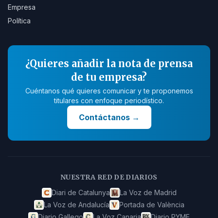
Empresa
Política
¿Quieres añadir la nota de prensa
de tu empresa?
Cuéntanos qué quieres comunicar y te proponemos
titulares con enfoque periodístico.
Contáctanos
→
NUESTRA RED DE DIARIOS
Diari de Catalunya
La Voz de Madrid
La Voz de Andalucía
Portada de València
Diario Gallego
La Voz Canaria
Diario PYME