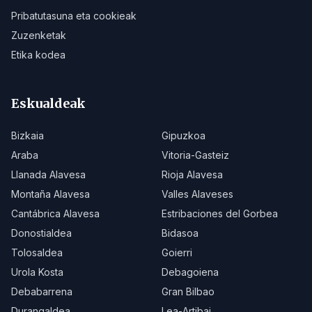
Pribatutasuna eta cookieak
Zuzenketak
Etika kodea
Eskualdeak
Bizkaia
Gipuzkoa
Araba
Vitoria-Gasteiz
Llanada Alavesa
Rioja Alavesa
Montaña Alavesa
Valles Alaveses
Cantábrica Alavesa
Estribaciones del Gorbea
Donostialdea
Bidasoa
Tolosaldea
Goierri
Urola Kosta
Debagoiena
Debabarrena
Gran Bilbao
Durangaldea
Lea-Artibai