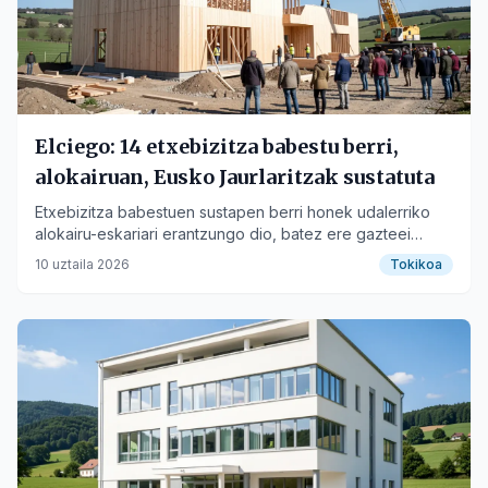
Elciego: 14 etxebizitza babestu berri,
alokairuan, Eusko Jaurlaritzak sustatuta
Etxebizitza babestuen sustapen berri honek udalerriko
alokairu-eskariari erantzungo dio, batez ere gazteei
zuzenduta.
10 uztaila 2026
Tokikoa