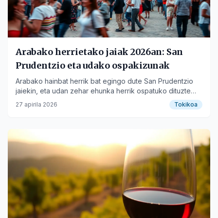
Arabako herrietako jaiak 2026an: San
Prudentzio eta udako ospakizunak
Arabako hainbat herrik bat egingo dute San Prudentzio
jaiekin, eta udan zehar ehunka herrik ospatuko dituzte
beren jaiak, musika eta tradizioa uztartuz.
27 apirila 2026
Tokikoa