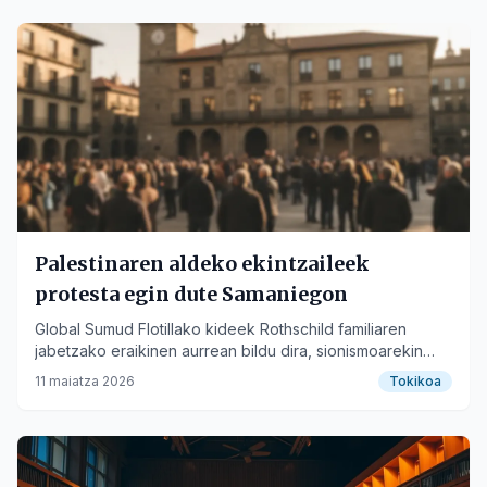
Palestinaren aldeko ekintzaileek
protesta egin dute Samaniegon
Global Sumud Flotillako kideek Rothschild familiaren
jabetzako eraikinen aurrean bildu dira, sionismoarekin
duten lotura salatzeko.
11 maiatza 2026
Tokikoa