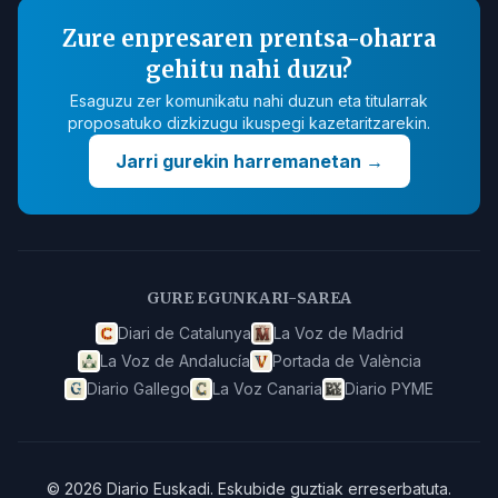
Zure enpresaren prentsa-oharra
gehitu nahi duzu?
Esaguzu zer komunikatu nahi duzun eta titularrak
proposatuko dizkizugu ikuspegi kazetaritzarekin.
Jarri gurekin harremanetan
→
GURE EGUNKARI-SAREA
Diari de Catalunya
La Voz de Madrid
La Voz de Andalucía
Portada de València
Diario Gallego
La Voz Canaria
Diario PYME
©
2026
Diario Euskadi
.
Eskubide guztiak erreserbatuta.