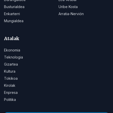
Busturialdea
Uribe Kosta
Enkarterri
Arratia-Nervión
Mungialdea
Atalak
Ekonomia
Teknologia
Gizartea
Kultura
Tokikoa
Kirolak
Enpresa
Politika