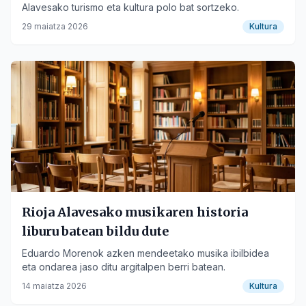
Alavesako turismo eta kultura polo bat sortzeko.
29 maiatza 2026
Kultura
Rioja Alavesako musikaren historia
liburu batean bildu dute
Eduardo Morenok azken mendeetako musika ibilbidea
eta ondarea jaso ditu argitalpen berri batean.
14 maiatza 2026
Kultura