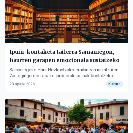
Ipuin-kontaketa tailerra Samaniegon,
haurren garapen emozionala sustatzeko
Samaniegoko Haur Hezkuntzako eraikinean maiatzaren
7an egingo den doako jarduerak ipuinak kontatzeko
modu berriak irakatsiko ditu.
28 apirila 2026
Kultura