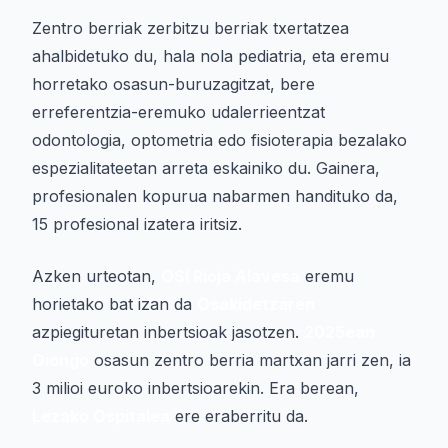
Zentro berriak zerbitzu berriak txertatzea
ahalbidetuko du, hala nola pediatria, eta eremu
horretako osasun-buruzagitzat, bere
erreferentzia-eremuko udalerrieentzat
odontologia, optometria edo fisioterapia bezalako
espezialitateetan arreta eskainiko du. Gainera,
profesionalen kopurua nabarmen handituko da,
15 profesional izatera iritsiz.
Azken urteotan,
OSI Rioja Alavesa
eremu
horietako bat izan da
Osakidetzaren
azpiegituretan inbertsioak jasotzen.
2025ean
Oiongo
osasun zentro berria martxan jarri zen, ia
3 milioi euroko inbertsioarekin. Era berean,
Lezako Ospitalea
ere eraberritu da.