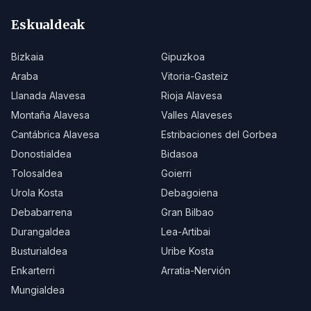
Eskualdeak
Bizkaia
Gipuzkoa
Araba
Vitoria-Gasteiz
Llanada Alavesa
Rioja Alavesa
Montaña Alavesa
Valles Alaveses
Cantábrica Alavesa
Estribaciones del Gorbea
Donostialdea
Bidasoa
Tolosaldea
Goierri
Urola Kosta
Debagoiena
Debabarrena
Gran Bilbao
Durangaldea
Lea-Artibai
Busturialdea
Uribe Kosta
Enkarterri
Arratia-Nervión
Mungialdea