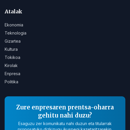
Atalak
Ekonomia
Teknologia
Gizartea
Kultura
Tokikoa
Kirolak
Enpresa
Politika
Zure enpresaren prentsa-oharra
gehitu nahi duzu?
Esaguzu zer komunikatu nahi duzun eta titularrak
proposatuko dizkizugu ikuspegi kazetaritzarekin.