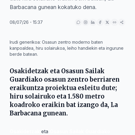
Barbacana gunean kokatuko dena.
08/07/26 - 15:37
IA
Irudi generikoa: Osasun zentro moderno baten
kanpoaldea, hiru solairukoa, leiho handiekin eta ingurune
berde batean.
Osakidetzak
eta
Osasun Sailak
Guardiako
osasun zentro berriaren
eraikuntza proiektua esleitu dute;
hiru solairuko eta 1.580 metro
koadroko eraikin bat izango da, La
Barbacana gunean.
Osakidetzak
eta
Osasun Sailak
Guardiako