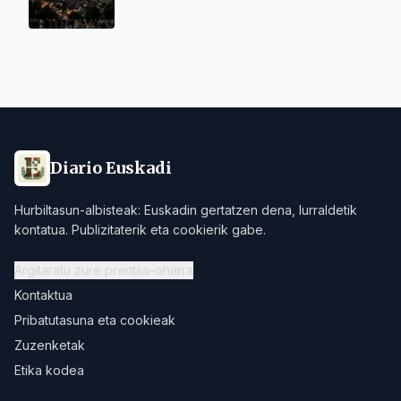
Diario Euskadi
Hurbiltasun-albisteak: Euskadin gertatzen dena, lurraldetik
kontatua. Publizitaterik eta cookierik gabe.
Argitaratu zure prentsa-oharra
Kontaktua
Pribatutasuna eta cookieak
Zuzenketak
Etika kodea