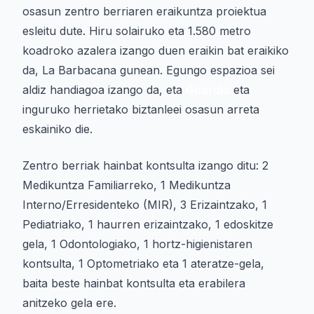
osasun zentro berriaren eraikuntza proiektua
esleitu dute. Hiru solairuko eta 1.580 metro
koadroko azalera izango duen eraikin bat eraikiko
da, La Barbacana gunean. Egungo espazioa sei
aldiz handiagoa izango da, eta
Guardia
eta
inguruko herrietako biztanleei osasun arreta
eskainiko die.
Zentro berriak hainbat kontsulta izango ditu: 2
Medikuntza Familiarreko, 1 Medikuntza
Interno/Erresidenteko (MIR), 3 Erizaintzako, 1
Pediatriako, 1 haurren erizaintzako, 1 edoskitze
gela, 1 Odontologiako, 1 hortz-higienistaren
kontsulta, 1 Optometriako eta 1 ateratze-gela,
baita beste hainbat kontsulta eta erabilera
anitzeko gela ere.