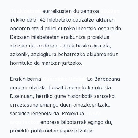
Osakidetzak
aurreikusten du zentroa
2029an
irekiko dela, 42 hilabeteko gauzatze-aldiaren
ondoren eta 4 milioi euroko inbertsio osoarekin.
Datozen hilabeteetan eraikuntza proiektua
idatziko da; ondoren, obrak hasiko dira eta,
azkenik, azpiegitura beharrezko ekipamenduz
hornituko da martxan jartzeko.
Eraikin berria
Guardiako Udalak
La Barbacana
gunean utzitako lursail batean kokatuko da.
Diseinuan, herriko gune historikotik sartzeko
erraztasuna emango duen oinezkoentzako
sarbidea lehenetsi da. Proiektua
JAAM
arquitectos
enpresa bilbotarrak egingo du,
proiektu publikoetan espezializatua.