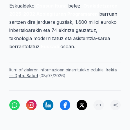
Eskualdeko
Osasun Ituna
betez,
Osakidetzaren
2025-2032 Azpiegituren Programaren
barruan
sartzen dira jarduera guztiak, 1.600 milioi euroko
inbertsioarekin eta 74 ekintza gauzatuz,
teknologia modernizatuz eta asistentzia-sarea
berrantolatuz
Euskadi
osoan.
Iturri ofizialaren informazioan oinarritutako edukia:
Irekia
— Dpto. Salud
(
08/07/2026
)