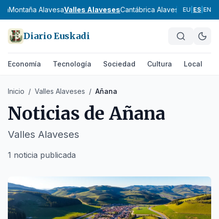
esa
Montaña Alavesa
Valles Alaveses
Cantábrica Alavesa
Estribacio
EU
|
ES
|
EN
Diario Euskadi
Economía
Tecnología
Sociedad
Cultura
Local
D
Inicio
/
Valles Alaveses
/
Añana
Noticias de
Añana
Valles Alaveses
1 noticia publicada