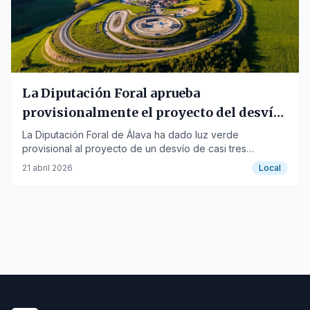
La Diputación Foral aprueba
provisionalmente el proyecto del desvío
de Pobes
La Diputación Foral de Álava ha dado luz verde
provisional al proyecto de un desvío de casi tres
kilómetros para evitar el paso a nivel de Pobes,
21 abril 2026
Local
incluyendo el informe ambiental y la lista de expropi…