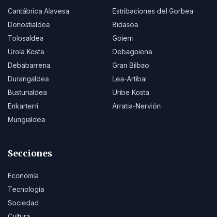
Cantábrica Alavesa
Estribaciones del Gorbea
Donostialdea
Bidasoa
Tolosaldea
Goierri
Urola Kosta
Debagoiena
Debabarrena
Gran Bilbao
Durangaldea
Lea-Artibai
Busturialdea
Uribe Kosta
Enkarterri
Arratia-Nervión
Mungialdea
Secciones
Economía
Tecnología
Sociedad
Cultura