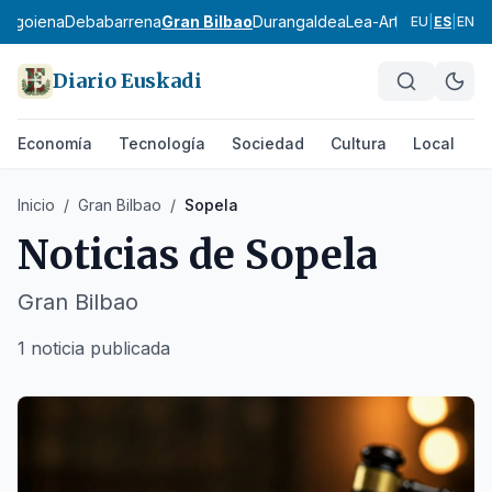
bagoiena
Debabarrena
Gran Bilbao
Durangaldea
Lea-Artibai
Busturial
EU
|
ES
|
EN
Diario Euskadi
Economía
Tecnología
Sociedad
Cultura
Local
D
Inicio
/
Gran Bilbao
/
Sopela
Noticias de
Sopela
Gran Bilbao
1 noticia publicada