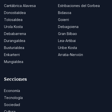
Cantábrica Alavesa
Estribaciones del Gorbea
Donostialdea
Bidasoa
Tolosaldea
Goierri
Urola Kosta
Debagoiena
Debabarrena
Gran Bilbao
Durangaldea
Lea-Artibai
Busturialdea
Uribe Kosta
Enkarterri
Arratia-Nervión
Mungialdea
Secciones
Economía
Tecnología
Sociedad
Cultura