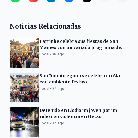
Noticias Relacionadas
Larrinbe celebra sus fiestas de San
Mames con un variado programa de
actividades
Local
•
08 ago
San Donato eguna se celebra en Aia
con ambiente festivo
Local
•
07 ago
Detenido en Llodio un joven por un
robo con violencia en Getxo
Local
•
07 ago