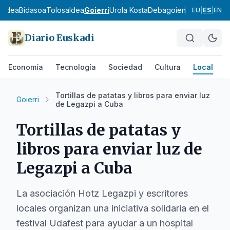
ialdea
Bidasoa
Tolosaldea
Goierri
Urola Kosta
Debagoiena
Debabarre
EU
|
ES
|
EN
Diario Euskadi
Economía
Tecnología
Sociedad
Cultura
Local
D
Tortillas de patatas y libros para enviar luz
Goierri
de Legazpi a Cuba
Tortillas de patatas y
libros para enviar luz de
Legazpi a Cuba
La asociación Hotz Legazpi y escritores
locales organizan una iniciativa solidaria en el
festival Udafest para ayudar a un hospital