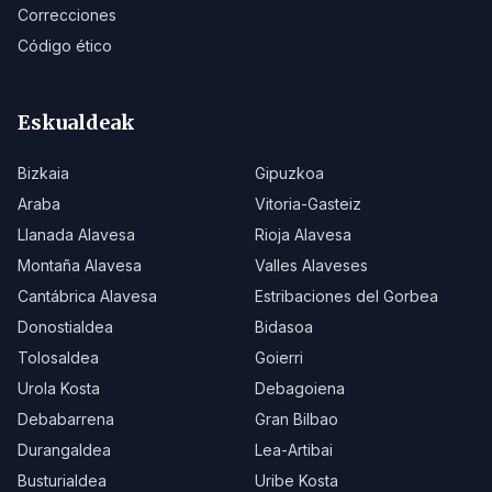
Correcciones
Código ético
Eskualdeak
Bizkaia
Gipuzkoa
Araba
Vitoria-Gasteiz
Llanada Alavesa
Rioja Alavesa
Montaña Alavesa
Valles Alaveses
Cantábrica Alavesa
Estribaciones del Gorbea
Donostialdea
Bidasoa
Tolosaldea
Goierri
Urola Kosta
Debagoiena
Debabarrena
Gran Bilbao
Durangaldea
Lea-Artibai
Busturialdea
Uribe Kosta