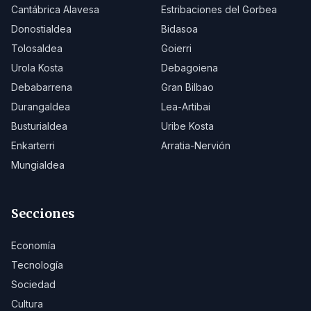
Cantábrica Alavesa
Estribaciones del Gorbea
Donostialdea
Bidasoa
Tolosaldea
Goierri
Urola Kosta
Debagoiena
Debabarrena
Gran Bilbao
Durangaldea
Lea-Artibai
Busturialdea
Uribe Kosta
Enkarterri
Arratia-Nervión
Mungialdea
Secciones
Economía
Tecnología
Sociedad
Cultura