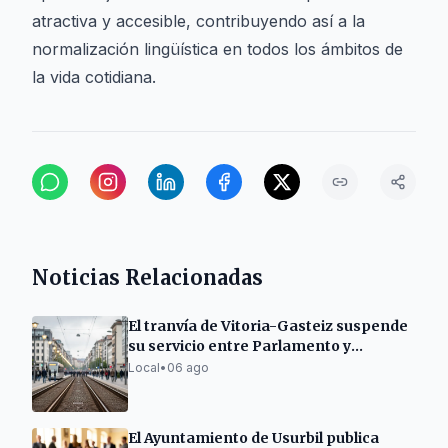
atractiva y accesible, contribuyendo así a la
normalización lingüística en todos los ámbitos de
la vida cotidiana.
Noticias Relacionadas
El tranvía de Vitoria-Gasteiz suspende
su servicio entre Parlamento y
Angulema hasta el 6 de septiembre
Local
•
06 ago
El Ayuntamiento de Usurbil publica