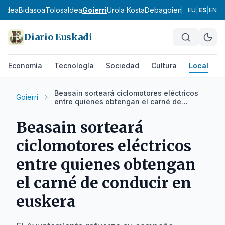
ialdea
Bidasoa
Tolosaldea
Goierri
Urola Kosta
Debagoiena
Debabarre
EU
|
ES
|
EN
Diario Euskadi
Economía
Tecnología
Sociedad
Cultura
Local
D
Beasain sorteará ciclomotores eléctricos
Goierri
entre quienes obtengan el carné de
conducir en euskera
Beasain sorteará
ciclomotores eléctricos
entre quienes obtengan
el carné de conducir en
euskera