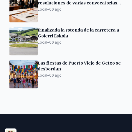
resoluciones de varias convocatorias
de subvenciones
Local
•
06 ago
Finalizada la rotonda de la carretera a
Goierri Eskola
Local
•
06 ago
Las fiestas de Puerto Viejo de Getxo se
desbordan
Local
•
06 ago