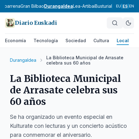
babarrena
Gran Bilbao
Durangaldea
Lea-Artibai
Busturialdea
Uribe Ko
EU
|
ES
|
EN
Diario Euskadi
Economía
Tecnología
Sociedad
Cultura
Local
D
La Biblioteca Municipal de Arrasate
Durangaldea
celebra sus 60 años
La Biblioteca Municipal
de Arrasate celebra sus
60 años
Se ha organizado un evento especial en
Kulturate con lecturas y un concierto acústico
para conmemorar el aniversario.