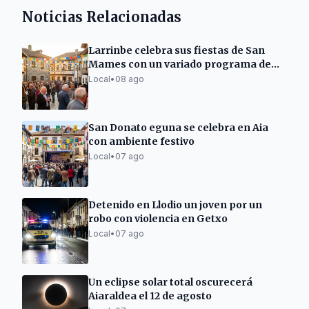
Noticias Relacionadas
Larrinbe celebra sus fiestas de San
Mames con un variado programa de
actividades
Local
•
08 ago
San Donato eguna se celebra en Aia
con ambiente festivo
Local
•
07 ago
Detenido en Llodio un joven por un
robo con violencia en Getxo
Local
•
07 ago
Un eclipse solar total oscurecerá
Aiaraldea el 12 de agosto