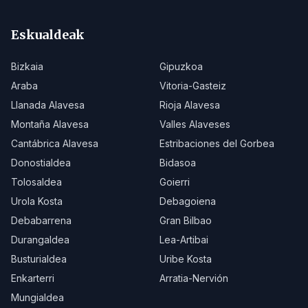
Eskualdeak
Bizkaia
Gipuzkoa
Araba
Vitoria-Gasteiz
Llanada Alavesa
Rioja Alavesa
Montaña Alavesa
Valles Alaveses
Cantábrica Alavesa
Estribaciones del Gorbea
Donostialdea
Bidasoa
Tolosaldea
Goierri
Urola Kosta
Debagoiena
Debabarrena
Gran Bilbao
Durangaldea
Lea-Artibai
Busturialdea
Uribe Kosta
Enkarterri
Arratia-Nervión
Mungialdea