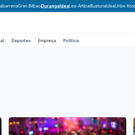
abarrena
Gran Bilbao
Durangaldea
Lea-Artibai
Busturialdea
Uribe Kos
al
Deportes
Empresa
Política