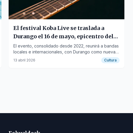
El festival Koba Live se traslada a
Durango el 16 de mayo, epicentro del
rock y metal
El evento, consolidado desde 2022, reunirá a bandas
locales e internacionales, con Durango como nueva
sede tras cambios en las ayudas económicas.
13 abril 2026
Cultura