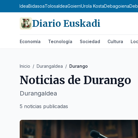
a
Donostialdea
Bidasoa
Tolosaldea
Goierri
Urola Kosta
Debagoiena
Deb
Diario Euskadi
Economía
Tecnología
Sociedad
Cultura
Loc
Inicio
/
Durangaldea
/
Durango
Noticias de
Durango
Durangaldea
5 noticias publicadas