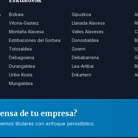
Eskualdeak
Bizkaia
Gipuzkoa
A
o
Vitoria-Gasteiz
Llanada Alavesa
R
Montaña Alavesa
Valles Alaveses
C
Estribaciones del Gorbea
Donostialdea
B
Tolosaldea
Goierri
U
Debagoiena
Debabarrena
G
Durangaldea
Lea-Artibai
B
Uribe Kosta
Enkarterri
A
Mungialdea
rensa de tu empresa?
mos titulares con enfoque periodístico.