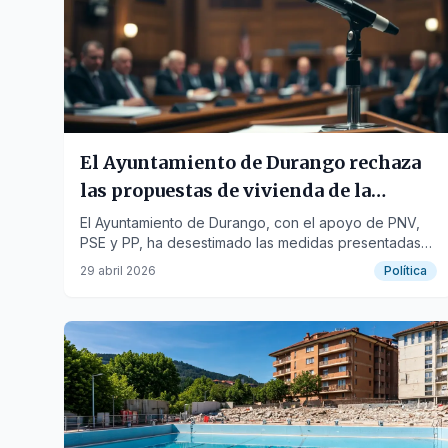
El Ayuntamiento de Durango rechaza
las propuestas de vivienda de la
oposición
El Ayuntamiento de Durango, con el apoyo de PNV,
PSE y PP, ha desestimado las medidas presentadas
por EH Bildu para abordar la crisis de vivienda,
29 abril 2026
Política
argumentando que ya existe un plan en marcha.