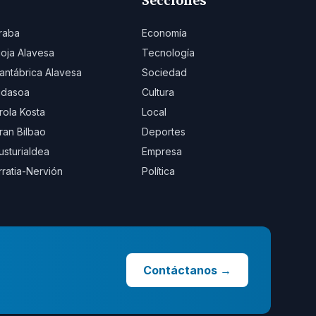
Secciones
raba
Economía
ioja Alavesa
Tecnología
antábrica Alavesa
Sociedad
idasoa
Cultura
rola Kosta
Local
ran Bilbao
Deportes
usturialdea
Empresa
rratia-Nervión
Política
Contáctanos
→