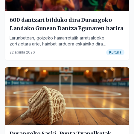
600 dantzari bilduko dira Durangoko
Landako Gunean Dantza Egunaren harira
Larunbatean, goizeko hamarretatik arratsaldeko
zortzietara arte, hainbat jarduera eskainiko dira
nazioarteko egun hau ospatzeko.
22 apirila 2026
Kultura
Durangoko Saski-Punta Txapelketak