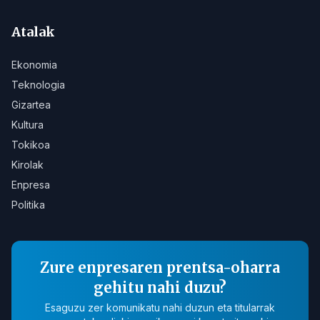
Atalak
Ekonomia
Teknologia
Gizartea
Kultura
Tokikoa
Kirolak
Enpresa
Politika
Zure enpresaren prentsa-oharra
gehitu nahi duzu?
Esaguzu zer komunikatu nahi duzun eta titularrak