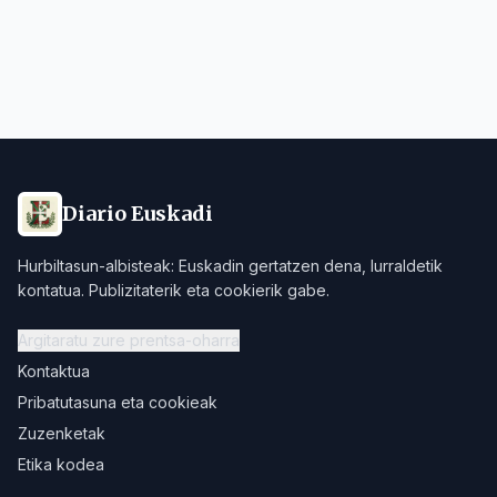
Diario Euskadi
Hurbiltasun-albisteak: Euskadin gertatzen dena, lurraldetik
kontatua. Publizitaterik eta cookierik gabe.
Argitaratu zure prentsa-oharra
Kontaktua
Pribatutasuna eta cookieak
Zuzenketak
Etika kodea