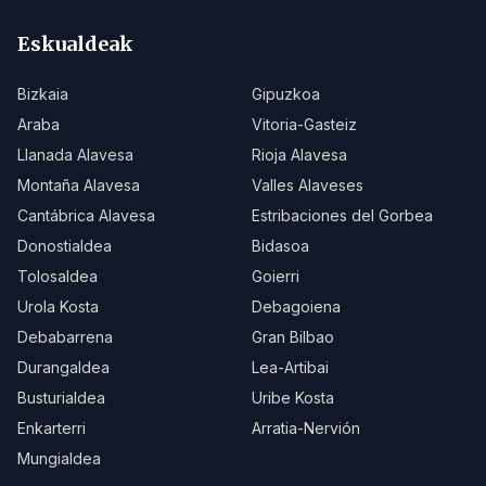
Eskualdeak
Bizkaia
Gipuzkoa
Araba
Vitoria-Gasteiz
Llanada Alavesa
Rioja Alavesa
Montaña Alavesa
Valles Alaveses
Cantábrica Alavesa
Estribaciones del Gorbea
Donostialdea
Bidasoa
Tolosaldea
Goierri
Urola Kosta
Debagoiena
Debabarrena
Gran Bilbao
Durangaldea
Lea-Artibai
Busturialdea
Uribe Kosta
Enkarterri
Arratia-Nervión
Mungialdea