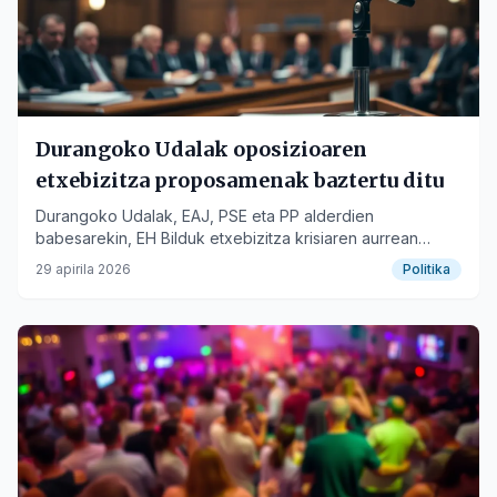
Durangoko Udalak oposizioaren
etxebizitza proposamenak baztertu ditu
Durangoko Udalak, EAJ, PSE eta PP alderdien
babesarekin, EH Bilduk etxebizitza krisiaren aurrean
aurkeztutako neurriak atzera bota ditu, dagoeneko plan
29 apirila 2026
Politika
bat martxan dagoela argudiatuz.