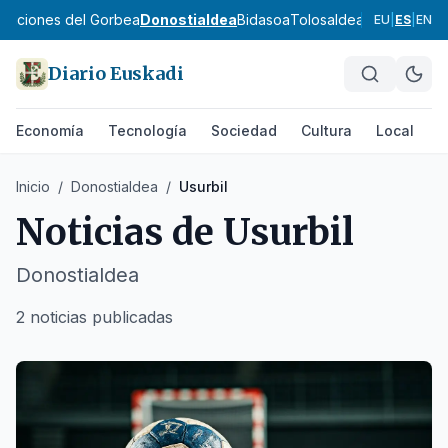
ribaciones del Gorbea
Donostialdea
Bidasoa
Tolosaldea
Goierri
Urola
EU
|
ES
|
EN
Diario Euskadi
Economía
Tecnología
Sociedad
Cultura
Local
D
Inicio
/
Donostialdea
/
Usurbil
Noticias de
Usurbil
Donostialdea
2 noticias publicadas