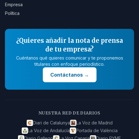
Empresa
Política
¿Quieres añadir la nota de prensa
de tu empresa?
Cuéntanos qué quieres comunicar y te proponemos
titulares con enfoque periodístico.
Contáctanos
→
NUESTRA RED DE DIARIOS
Diari de Catalunya
La Voz de Madrid
La Voz de Andalucía
Portada de València
Diario Gallego
La Voz Canaria
Diario PYME