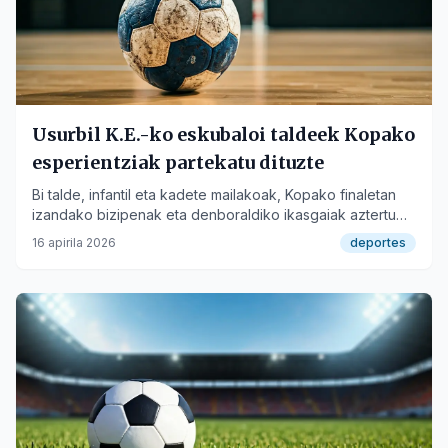
Usurbil K.E.-ko eskubaloi taldeek Kopako
esperientziak partekatu dituzte
Bi talde, infantil eta kadete mailakoak, Kopako finaletan
izandako bizipenak eta denboraldiko ikasgaiak aztertu
dituzte.
16 apirila 2026
deportes