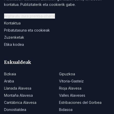
kontatua. Publizitaterik eta cookierik gabe.
Argitaratu zure prentsa-oharra
Kontaktua
Pribatutasuna eta cookieak
Zuzenketak
Etika kodea
Eskualdeak
Bizkaia
Gipuzkoa
Araba
Vitoria-Gasteiz
Llanada Alavesa
Rioja Alavesa
Montaña Alavesa
Valles Alaveses
Cantábrica Alavesa
Estribaciones del Gorbea
Donostialdea
Bidasoa