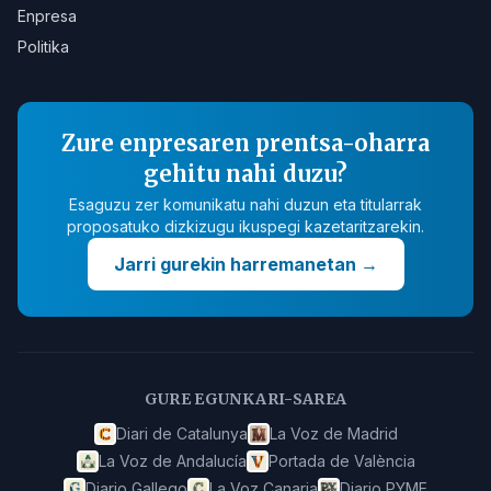
Enpresa
Politika
Zure enpresaren prentsa-oharra
gehitu nahi duzu?
Esaguzu zer komunikatu nahi duzun eta titularrak
proposatuko dizkizugu ikuspegi kazetaritzarekin.
Jarri gurekin harremanetan
→
GURE EGUNKARI-SAREA
Diari de Catalunya
La Voz de Madrid
La Voz de Andalucía
Portada de València
Diario Gallego
La Voz Canaria
Diario PYME