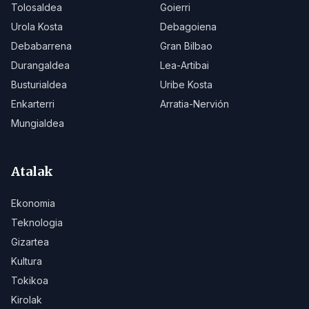
Tolosaldea
Goierri
Urola Kosta
Debagoiena
Debabarrena
Gran Bilbao
Durangaldea
Lea-Artibai
Busturialdea
Uribe Kosta
Enkarterri
Arratia-Nervión
Mungialdea
Atalak
Ekonomia
Teknologia
Gizartea
Kultura
Tokikoa
Kirolak