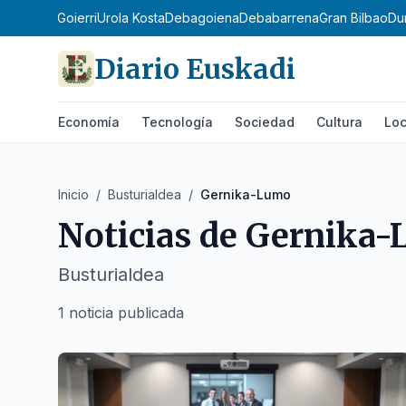
olosaldea
Goierri
Urola Kosta
Debagoiena
Debabarrena
Gran Bilbao
Du
Diario Euskadi
Economía
Tecnología
Sociedad
Cultura
Loc
Inicio
/
Busturialdea
/
Gernika-Lumo
Noticias de
Gernika-
Busturialdea
1 noticia publicada