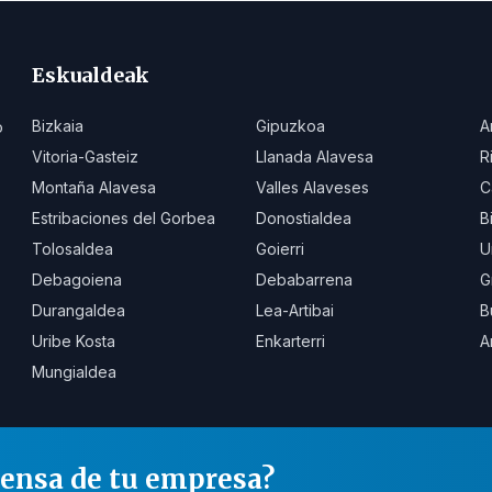
Eskualdeak
Bizkaia
Gipuzkoa
A
o
Vitoria-Gasteiz
Llanada Alavesa
R
Montaña Alavesa
Valles Alaveses
C
Estribaciones del Gorbea
Donostialdea
B
Tolosaldea
Goierri
U
Debagoiena
Debabarrena
G
Durangaldea
Lea-Artibai
B
Uribe Kosta
Enkarterri
A
Mungialdea
rensa de tu empresa?