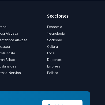
Secciones
raba
Economía
ioja Alavesa
Tecnología
antábrica Alavesa
Sociedad
idasoa
Cultura
rola Kosta
Local
ran Bilbao
Deportes
usturialdea
Empresa
rratia-Nervión
Política