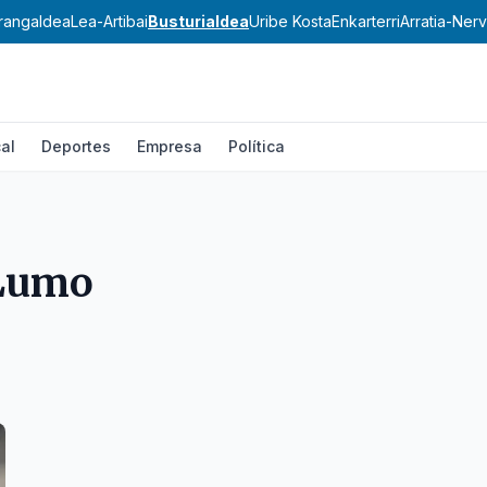
rangaldea
Lea-Artibai
Busturialdea
Uribe Kosta
Enkarterri
Arratia-Nerv
al
Deportes
Empresa
Política
Lumo