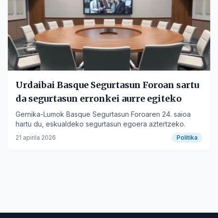
Urdaibai Basque Segurtasun Foroan sartu
da segurtasun erronkei aurre egiteko
Gernika-Lumok Basque Segurtasun Foroaren 24. saioa
hartu du, eskualdeko segurtasun egoera aztertzeko.
21 apirila 2026
Politika