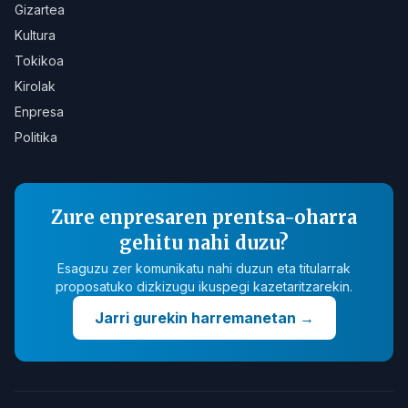
Gizartea
Kultura
Tokikoa
Kirolak
Enpresa
Politika
Zure enpresaren prentsa-oharra
gehitu nahi duzu?
Esaguzu zer komunikatu nahi duzun eta titularrak
proposatuko dizkizugu ikuspegi kazetaritzarekin.
Jarri gurekin harremanetan
→