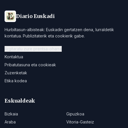
Diario Euskadi
Hurbiltasun-albisteak: Euskadin gertatzen dena, lurraldetik
kontatua. Publizitaterik eta cookierik gabe.
Argitaratu zure prentsa-oharra
Kontaktua
Pribatutasuna eta cookieak
Zuzenketak
Etika kodea
Eskualdeak
Bizkaia
Gipuzkoa
Araba
Vitoria-Gasteiz