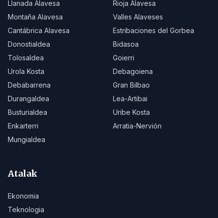
Llanada Alavesa
Rioja Alavesa
Montaña Alavesa
Valles Alaveses
Cantábrica Alavesa
Estribaciones del Gorbea
Donostialdea
Bidasoa
Tolosaldea
Goierri
Urola Kosta
Debagoiena
Debabarrena
Gran Bilbao
Durangaldea
Lea-Artibai
Busturialdea
Uribe Kosta
Enkarterri
Arratia-Nervión
Mungialdea
Atalak
Ekonomia
Teknologia