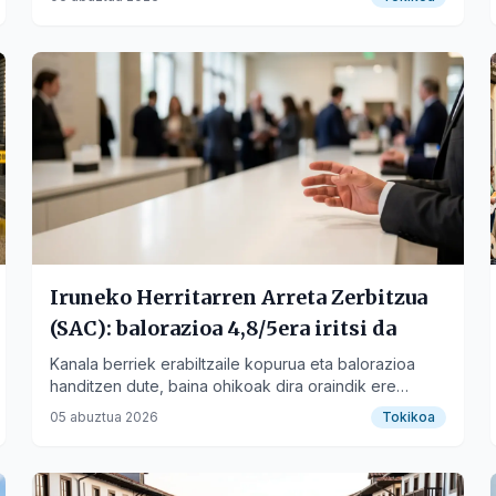
Iruneko Herritarren Arreta Zerbitzua
(SAC): balorazioa 4,8/5era iritsi da
Kanala berriek erabiltzaile kopurua eta balorazioa
handitzen dute, baina ohikoak dira oraindik ere
gehien erabiltzen direnak.
05 abuztua 2026
Tokikoa