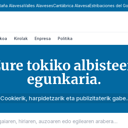
Alavesa
Valles Alaveses
Cantábrica Alavesa
Estribaciones del Gorbea
ikoa
Kirolak
Enpresa
Politika
ure tokiko albiste
egunkaria.
Cookierik, harpidetzarik eta publizitaterik gabe.