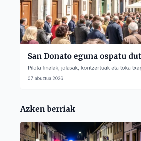
San Donato eguna ospatu dute
Pilota finalak, jolasak, kontzertuak eta toka t
07 abuztua 2026
Azken berriak