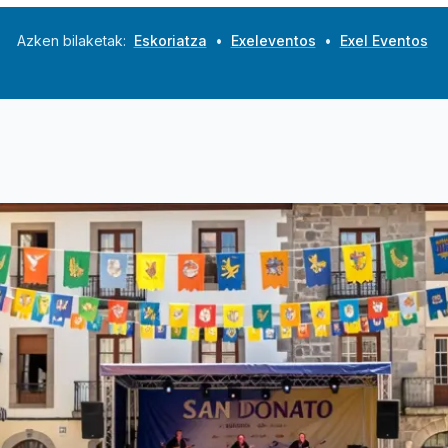
Azken bilaketak:
Eskoriatza
•
Exeleventos
•
Exel Eventos