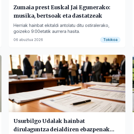
Zumaia prest Euskal Jai Egunerako:
musika, bertsoak eta dastatzeak
Herriak hainbat ekitaldi antolatu ditu ostiralerako,
goizeko 9:00etatik aurrera hasita.
06 abuztua 2026
Tokikoa
Usurbilgo Udalak hainbat
dirulaguntza deialdiren ebazpenak