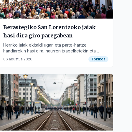
Berastegiko San Lorentzoko jaiak
hasi dira giro paregabean
Herriko jaiak ekitaldi ugari eta parte-hartze
handiarekin hasi dira, haurren txapelketekin eta
erraldoien dantzekin.
06 abuztua 2026
Tokikoa