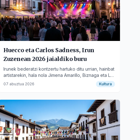
Huecco eta Carlos Sadness, Irun
Zuzenean 2026 jaialdiko buru
Irunek bederatzi kontzertu hartuko ditu urrian, hainbat
artistarekin, hala nola Jimena Amarillo, Biznaga eta La
Habitación Roja.
07 abuztua 2026
Kultura