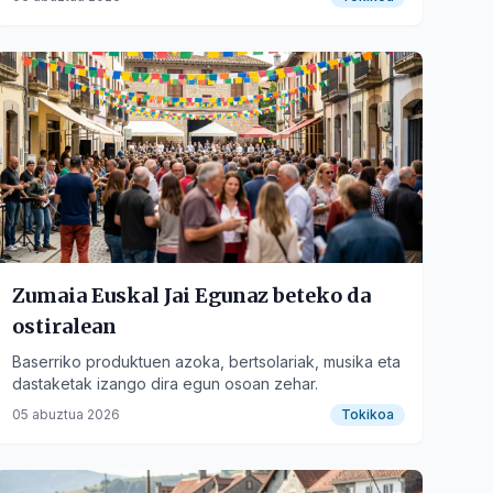
Zumaia Euskal Jai Egunaz beteko da
ostiralean
Baserriko produktuen azoka, bertsolariak, musika eta
dastaketak izango dira egun osoan zehar.
05 abuztua 2026
Tokikoa