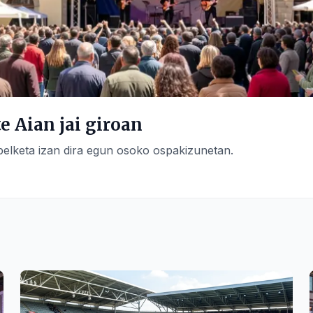
 Aian jai giroan
xapelketa izan dira egun osoko ospakizunetan.