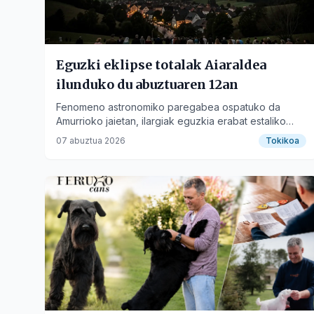
Eguzki eklipse totalak Aiaraldea
ilunduko du abuztuaren 12an
Fenomeno astronomiko paregabea ospatuko da
Amurrioko jaietan, ilargiak eguzkia erabat estaliko
duelarik.
07 abuztua 2026
Tokikoa