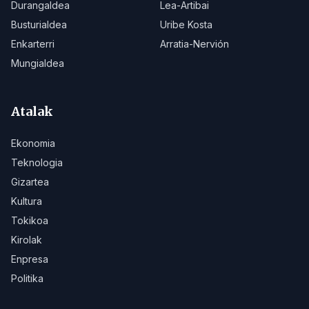
Durangaldea
Lea-Artibai
Busturialdea
Uribe Kosta
Enkarterri
Arratia-Nervión
Mungialdea
Atalak
Ekonomia
Teknologia
Gizartea
Kultura
Tokikoa
Kirolak
Enpresa
Politika