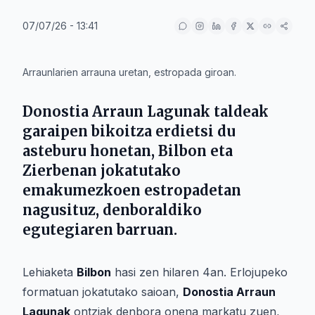
07/07/26 - 13:41
IA
Arraunlarien arrauna uretan, estropada giroan.
Donostia Arraun Lagunak taldeak
garaipen bikoitza erdietsi du
asteburu honetan, Bilbon eta
Zierbenan jokatutako
emakumezkoen estropadetan
nagusituz, denboraldiko
egutegiaren barruan.
Lehiaketa
Bilbon
hasi zen hilaren 4an. Erlojupeko
formatuan jokatutako saioan,
Donostia Arraun
Lagunak
ontziak denbora onena markatu zuen,