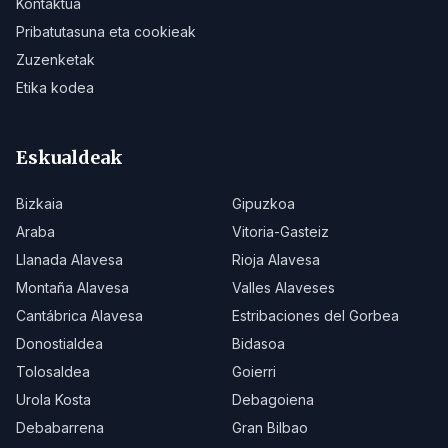
Kontaktua
Pribatutasuna eta cookieak
Zuzenketak
Etika kodea
Eskualdeak
Bizkaia
Gipuzkoa
Araba
Vitoria-Gasteiz
Llanada Alavesa
Rioja Alavesa
Montaña Alavesa
Valles Alaveses
Cantábrica Alavesa
Estribaciones del Gorbea
Donostialdea
Bidasoa
Tolosaldea
Goierri
Urola Kosta
Debagoiena
Debabarrena
Gran Bilbao