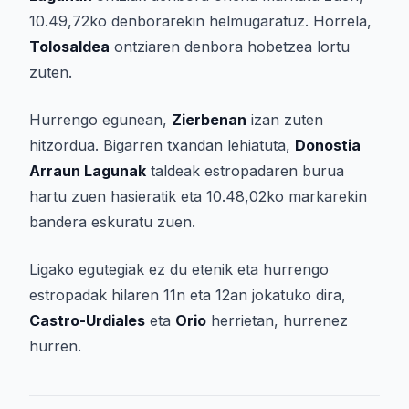
10.49,72ko denborarekin helmugaratuz. Horrela,
Tolosaldea
ontziaren denbora hobetzea lortu
zuten.
Hurrengo egunean,
Zierbenan
izan zuten
hitzordua. Bigarren txandan lehiatuta,
Donostia
Arraun Lagunak
taldeak estropadaren burua
hartu zuen hasieratik eta 10.48,02ko markarekin
bandera eskuratu zuen.
Ligako egutegiak ez du etenik eta hurrengo
estropadak hilaren 11n eta 12an jokatuko dira,
Castro-Urdiales
eta
Orio
herrietan, hurrenez
hurren.