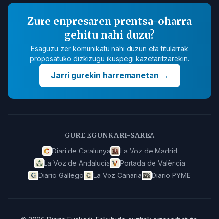
Zure enpresaren prentsa-oharra
gehitu nahi duzu?
Esaguzu zer komunikatu nahi duzun eta titularrak
proposatuko dizkizugu ikuspegi kazetaritzarekin.
Jarri gurekin harremanetan
→
GURE EGUNKARI-SAREA
Diari de Catalunya
La Voz de Madrid
La Voz de Andalucía
Portada de València
Diario Gallego
La Voz Canaria
Diario PYME