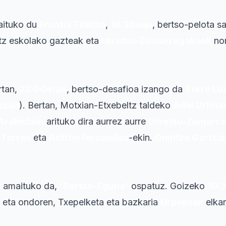
raituko du
Frontoi Txikian
,
18:30ean
, bertso-pelota sa
tz eskolako gazteak eta
Urretxu-Zumarragakoak
nor
rtan,
22:00etan
, bertso-desafioa izango da
Torre Lu
azan
). Bertan, Motxian-Etxebeltz taldeko
Adei Urbita
Arakistain
arituko dira aurrez aurre
Urretxu-Zumarr
 Torres
eta
Antton Fernandez
-ekin.
Onintza Gartzia
n amaituko da,
'Bertso-Eguna'
ospatuz. Goizeko
10:
 eta ondoren, Txepelketa eta bazkaria
Urpekoak
elkar