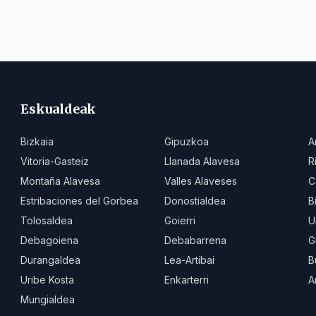
izandako
arrakastaren ondoren
Eskualdeak
Bizkaia
Gipuzkoa
A
Vitoria-Gasteiz
Llanada Alavesa
R
Montaña Alavesa
Valles Alaveses
C
Estribaciones del Gorbea
Donostialdea
B
Tolosaldea
Goierri
U
Debagoiena
Debabarrena
G
Durangaldea
Lea-Artibai
B
Uribe Kosta
Enkarterri
A
Mungialdea