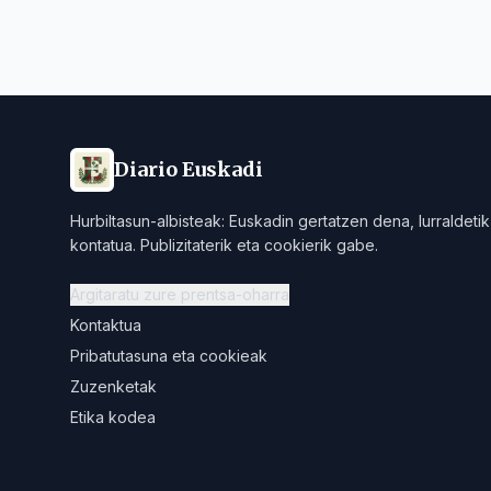
Diario Euskadi
Hurbiltasun-albisteak: Euskadin gertatzen dena, lurraldetik
kontatua. Publizitaterik eta cookierik gabe.
Argitaratu zure prentsa-oharra
Kontaktua
Pribatutasuna eta cookieak
Zuzenketak
Etika kodea