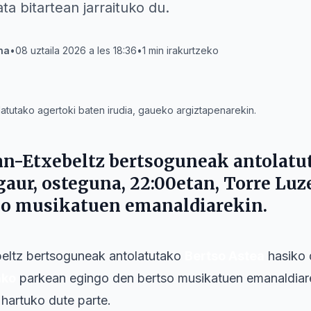
ta bitartean jarraituko du.
na
•
08 uztaila 2026 a les 18:36
•
1
min irakurtzeko
latutako agertoki baten irudia, gaueko argiztapenarekin.
n-Etxebeltz bertsoguneak antolat
gaur,
osteguna
,
22:00etan
,
Torre Luz
so musikatuen emanaldiarekin.
eltz bertsoguneak antolatutako
Bertso Astea
hasiko 
ako
parkean egingo den bertso musikatuen emanaldiarek
 hartuko dute parte.