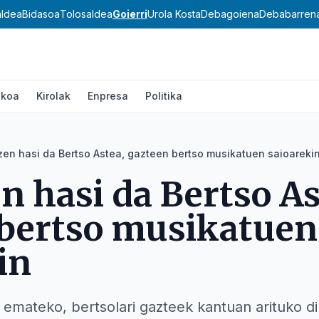
aldea
Bidasoa
Tolosaldea
Goierri
Urola Kosta
Debagoiena
Debabarren
ikoa
Kirolak
Enpresa
Politika
zen hasi da Bertso Astea, gazteen bertso musikatuen saioareki
n hasi da Bertso As
 bertso musikatuen
in
a emateko, bertsolari gazteek kantuan arituko d