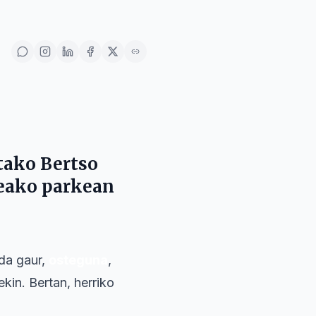
utako
Bertso
eako
parkean
da gaur,
osteguna
,
in. Bertan, herriko