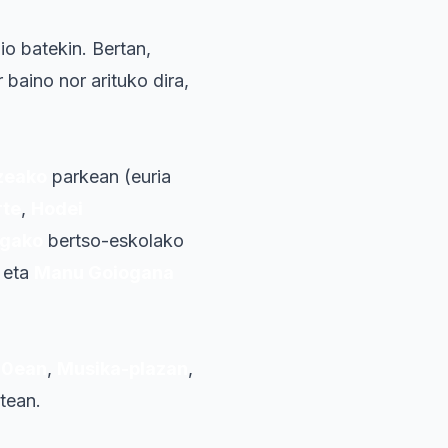
io batekin. Bertan,
 baino nor arituko dira,
zeako
parkean (euria
rte
,
Hodei
agako
bertso-eskolako
eta
Manu Goiogana
30ean
,
Musika-plazan
,
tean.