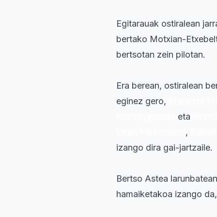
Egitarauak ostiralean jar
bertako Motxian-Etxebel
bertsotan zein pilotan.
Era berean, ostiralean be
eginez gero,
Merkatu Pl
Iruretagoiena
eta
Urko 
Uxue Fernandez
,
Beñat
izango dira gai-jartzaile.
Bertso Astea larunbatea
hamaiketakoa izango da,