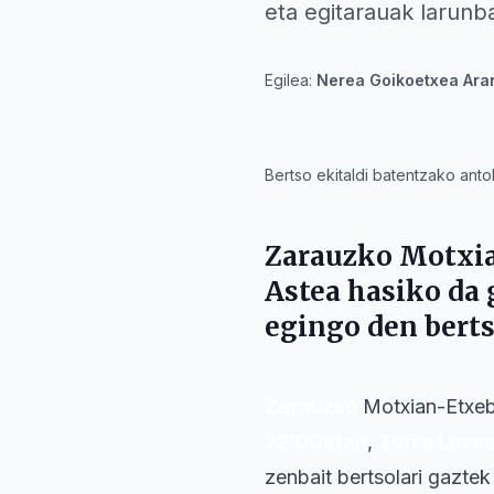
eta egitarauak larunba
Egilea:
Nerea Goikoetxea Ara
IA
Bertso ekitaldi batentzako anto
Zarauzko
Motxia
Astea
hasiko da 
egingo den bert
Zarauzko
Motxian-Etxeb
22:00etan
,
Torre Luze
zenbait bertsolari gaztek