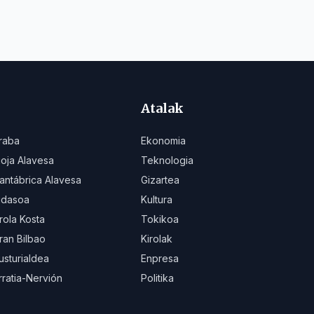
Atalak
raba
Ekonomia
ioja Alavesa
Teknologia
antábrica Alavesa
Gizartea
idasoa
Kultura
rola Kosta
Tokikoa
ran Bilbao
Kirolak
usturialdea
Enpresa
rratia-Nervión
Politika