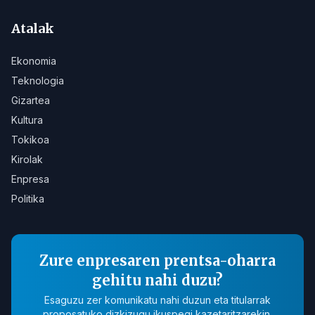
Atalak
Ekonomia
Teknologia
Gizartea
Kultura
Tokikoa
Kirolak
Enpresa
Politika
Zure enpresaren prentsa-oharra
gehitu nahi duzu?
Esaguzu zer komunikatu nahi duzun eta titularrak
proposatuko dizkizugu ikuspegi kazetaritzarekin.