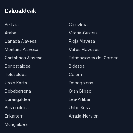
Eskualdeak
Bizkaia
Gipuzkoa
Araba
Vitoria-Gasteiz
Llanada Alavesa
Rioja Alavesa
Montaña Alavesa
Valles Alaveses
Cantábrica Alavesa
Estribaciones del Gorbea
Donostialdea
Bidasoa
Tolosaldea
Goierri
Urola Kosta
Debagoiena
Debabarrena
Gran Bilbao
Durangaldea
Lea-Artibai
Busturialdea
Uribe Kosta
Enkarterri
Arratia-Nervión
Mungialdea