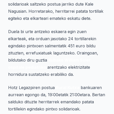
solidarioak saltzeko postua jarriko dute Kale
Nagusian. Horretarako, herritarrei patata tortillak
egiteko eta elkarteari emateko eskatu diete.
Duela bi urte antzeko eskaera egin zuen
elkarteak, eta orduan jasotako 24 tortillarekin
egindako pintxoen salmentatik 451 euro bildu
zituzten, errefuxiatuak laguntzeko. Oraingoan,
bildutako diru guztia
Kubako William Soler
ospitale pediatriko
arentzako elektrizitate
hornidura sustatzeko erabiliko da.
Hotz Legazpiren postua
Rural Kutxa
bankuaren
aurrean egongo da, 19:00etatik 21:00etara. Bertan
salduko dituzte herritarrek emandako patata
tortillekin egindako pintxo solidarioak.