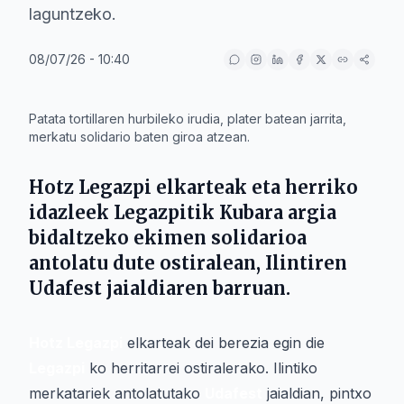
laguntzeko.
08/07/26 - 10:40
IA
Patata tortillaren hurbileko irudia, plater batean jarrita,
merkatu solidario baten giroa atzean.
Hotz Legazpi
elkarteak eta herriko
idazleek
Legazpitik Kubara argia
bidaltzeko
ekimen solidarioa
antolatu dute ostiralean,
Ilintiren
Udafest
jaialdiaren barruan.
Hotz Legazpi
elkarteak dei berezia egin die
Legazpi
ko herritarrei ostiralerako. Ilintiko
merkatariek antolatutako
Udafest
jaialdian, pintxo