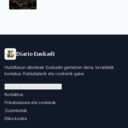
Diario Euskadi
Hurbiltasun-albisteak: Euskadin gertatzen dena, lurraldetik
kontatua. Publizitaterik eta cookierik gabe.
Argitaratu zure prentsa-oharra
Kontaktua
Pribatutasuna eta cookieak
Zuzenketak
Etika kodea