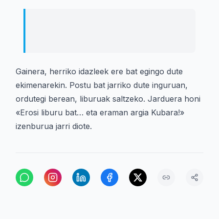
Erosi liburu bat… eta eraman argia
Kubara!
Gainera, herriko idazleek ere bat egingo dute
ekimenarekin. Postu bat jarriko dute inguruan,
ordutegi berean, liburuak saltzeko. Jarduera honi
«Erosi liburu bat… eta eraman argia Kubara!»
izenburua jarri diote.