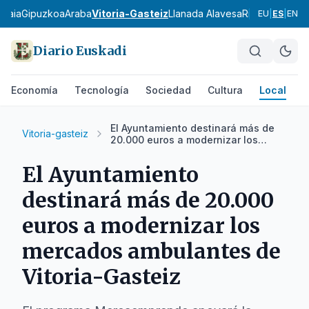
zkaia
Gipuzkoa
Araba
Vitoria-Gasteiz
Llanada Alavesa
Rioja Alavesa
M
EU
|
ES
|
EN
Diario Euskadi
Economía
Tecnología
Sociedad
Cultura
Local
D
El Ayuntamiento destinará más de
Vitoria-gasteiz
20.000 euros a modernizar los
mercados ambulantes de Vitoria-
Gasteiz
El Ayuntamiento
destinará más de 20.000
euros a modernizar los
mercados ambulantes de
Vitoria-Gasteiz