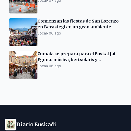
en la calle Carmen
Local
•
07 ago
Comienzan las fiestas de San Lorenzo
en Berastegi en un gran ambiente
Local
•
06 ago
Zumaia se prepara para el Euskal Jai
Eguna: música, bertsolaris y
degustaciones
Local
•
06 ago
Diario Euskadi