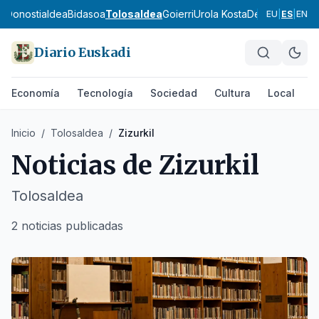
ea
Donostialdea
Bidasoa
Tolosaldea
Goierri
Urola Kosta
Debagoiena
De
EU
|
ES
|
EN
Diario Euskadi
Economía
Tecnología
Sociedad
Cultura
Local
D
Inicio
/
Tolosaldea
/
Zizurkil
Noticias de
Zizurkil
Tolosaldea
2 noticias publicadas