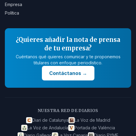
Empresa
Política
¿Quieres añadir la nota de prensa
de tu empresa?
Cuéntanos qué quieres comunicar y te proponemos
titulares con enfoque periodístico.
Contáctanos
→
NUESTRA RED DE DIARIOS
Diari de Catalunya
La Voz de Madrid
La Voz de Andalucía
Portada de València
Diario Gallego
La Voz Canaria
Diario PYME