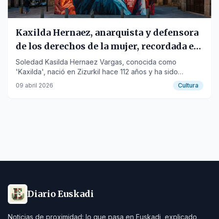
Kaxilda Hernaez, anarquista y defensora
de los derechos de la mujer, recordada en
Zizurkil
Soledad Kasilda Hernaez Vargas, conocida como
'Kaxilda', nació en Zizurkil hace 112 años y ha sido
homenajeada con un mural en su localidad natal.
09 abril 2026
Cultura
Diario Euskadi
Noticias de proximidad: lo que pasa en Euskadi, explicado