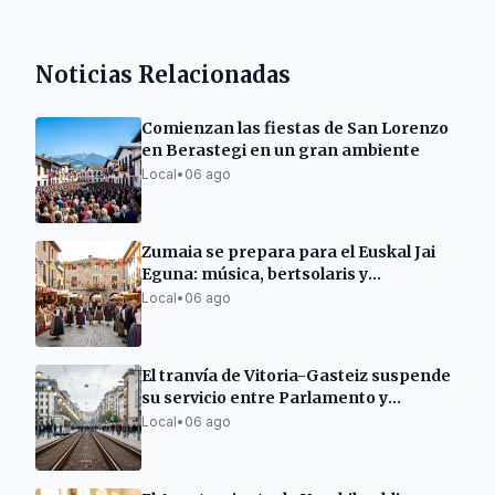
Noticias Relacionadas
Comienzan las fiestas de San Lorenzo
en Berastegi en un gran ambiente
Local
•
06 ago
Zumaia se prepara para el Euskal Jai
Eguna: música, bertsolaris y
degustaciones
Local
•
06 ago
El tranvía de Vitoria-Gasteiz suspende
su servicio entre Parlamento y
Angulema hasta el 6 de septiembre
Local
•
06 ago