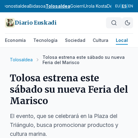
ea
Donostialdea
Bidasoa
Tolosaldea
Goierri
Urola Kosta
Debagoiena
De
EU
|
ES
|
EN
Diario Euskadi
Economía
Tecnología
Sociedad
Cultura
Local
D
Tolosa estrena este sábado su nueva
Tolosaldea
Feria del Marisco
Tolosa estrena este
sábado su nueva Feria del
Marisco
El evento, que se celebrará en la Plaza del
Triángulo, busca promocionar productos y
cultura marina.