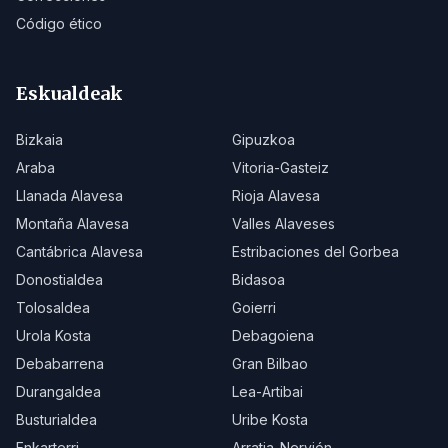
Código ético
Eskualdeak
Bizkaia
Gipuzkoa
Araba
Vitoria-Gasteiz
Llanada Alavesa
Rioja Alavesa
Montaña Alavesa
Valles Alaveses
Cantábrica Alavesa
Estribaciones del Gorbea
Donostialdea
Bidasoa
Tolosaldea
Goierri
Urola Kosta
Debagoiena
Debabarrena
Gran Bilbao
Durangaldea
Lea-Artibai
Busturialdea
Uribe Kosta
Enkarterri
Arratia-Nervión