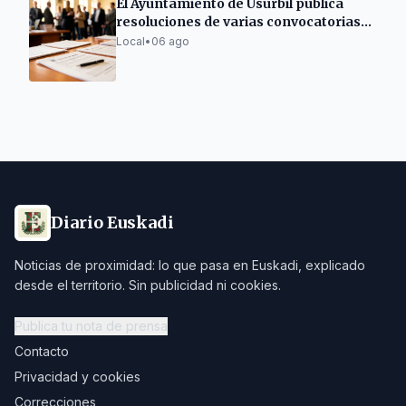
El Ayuntamiento de Usurbil publica
resoluciones de varias convocatorias
de subvenciones
Local
•
06 ago
Diario Euskadi
Noticias de proximidad: lo que pasa en Euskadi, explicado
desde el territorio. Sin publicidad ni cookies.
Publica tu nota de prensa
Contacto
Privacidad y cookies
Correcciones