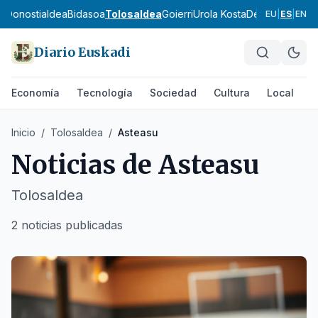
ea
Donostialdea
Bidasoa
Tolosaldea
Goierri
Urola Kosta
Debagoiena
De
EU
|
ES
|
EN
Diario Euskadi
Economía
Tecnología
Sociedad
Cultura
Local
D
Inicio
/
Tolosaldea
/
Asteasu
Noticias de
Asteasu
Tolosaldea
2 noticias publicadas