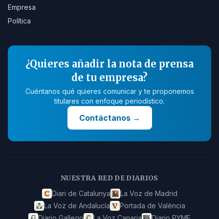
Empresa
Política
¿Quieres añadir la nota de prensa
de tu empresa?
Cuéntanos qué quieres comunicar y te proponemos
titulares con enfoque periodístico.
Contáctanos
→
NUESTRA RED DE DIARIOS
Diari de Catalunya
La Voz de Madrid
La Voz de Andalucía
Portada de València
Diario Gallego
La Voz Canaria
Diario PYME