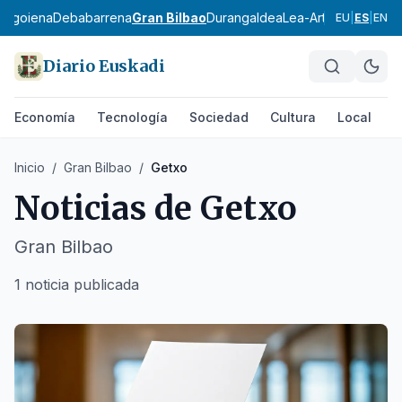
bagoiena
Debabarrena
Gran Bilbao
Durangaldea
Lea-Artibai
Busturial
EU
|
ES
|
EN
Diario Euskadi
Economía
Tecnología
Sociedad
Cultura
Local
D
Inicio
/
Gran Bilbao
/
Getxo
Noticias de
Getxo
Gran Bilbao
1 noticia publicada