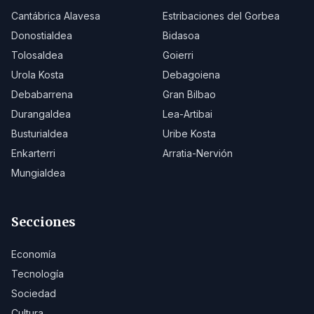
Cantábrica Alavesa
Estribaciones del Gorbea
Donostialdea
Bidasoa
Tolosaldea
Goierri
Urola Kosta
Debagoiena
Debabarrena
Gran Bilbao
Durangaldea
Lea-Artibai
Busturialdea
Uribe Kosta
Enkarterri
Arratia-Nervión
Mungialdea
Secciones
Economía
Tecnología
Sociedad
Cultura