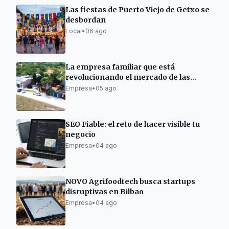
Las fiestas de Puerto Viejo de Getxo se
desbordan
Local
•
06 ago
La empresa familiar que está
revolucionando el mercado de las
casas de madera.
Empresa
•
05 ago
SEO Fiable: el reto de hacer visible tu
negocio
Empresa
•
04 ago
NOVO Agrifoodtech busca startups
disruptivas en Bilbao
Empresa
•
04 ago