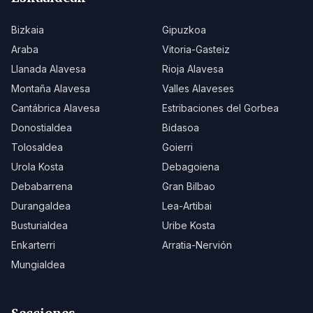
Bizkaia
Gipuzkoa
Araba
Vitoria-Gasteiz
Llanada Alavesa
Rioja Alavesa
Montaña Alavesa
Valles Alaveses
Cantábrica Alavesa
Estribaciones del Gorbea
Donostialdea
Bidasoa
Tolosaldea
Goierri
Urola Kosta
Debagoiena
Debabarrena
Gran Bilbao
Durangaldea
Lea-Artibai
Busturialdea
Uribe Kosta
Enkarterri
Arratia-Nervión
Mungialdea