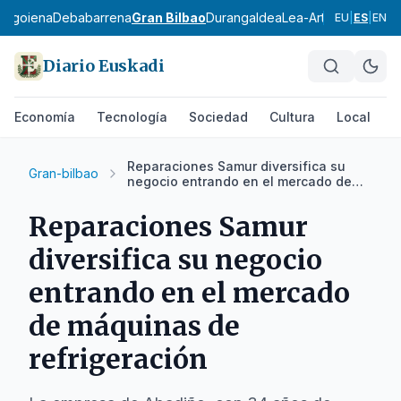
bagoiena
Debabarrena
Gran Bilbao
Durangaldea
Lea-Artibai
Busturial
EU
|
ES
|
EN
Diario Euskadi
Economía
Tecnología
Sociedad
Cultura
Local
D
Reparaciones Samur diversifica su
Gran-bilbao
negocio entrando en el mercado de
máquinas de refrigeración
Reparaciones Samur
diversifica su negocio
entrando en el mercado
de máquinas de
refrigeración