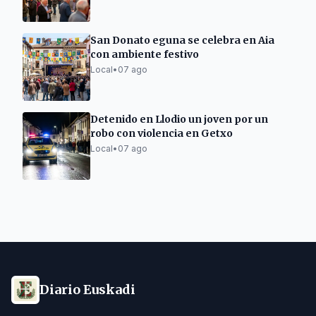
San Donato eguna se celebra en Aia
con ambiente festivo
Local
•
07 ago
Detenido en Llodio un joven por un
robo con violencia en Getxo
Local
•
07 ago
Diario Euskadi