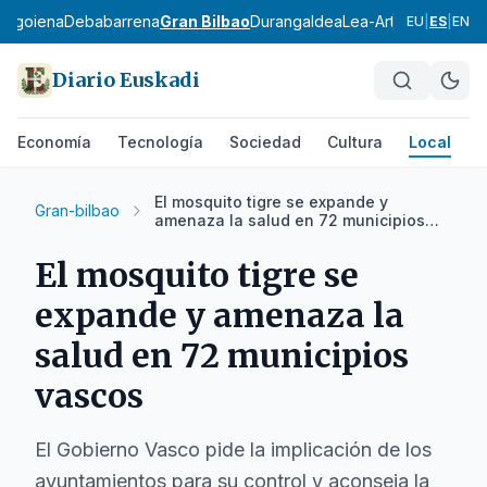
bagoiena
Debabarrena
Gran Bilbao
Durangaldea
Lea-Artibai
Busturial
EU
|
ES
|
EN
Diario Euskadi
Economía
Tecnología
Sociedad
Cultura
Local
D
El mosquito tigre se expande y
Gran-bilbao
amenaza la salud en 72 municipios
vascos
El mosquito tigre se
expande y amenaza la
salud en 72 municipios
vascos
El Gobierno Vasco pide la implicación de los
ayuntamientos para su control y aconseja la