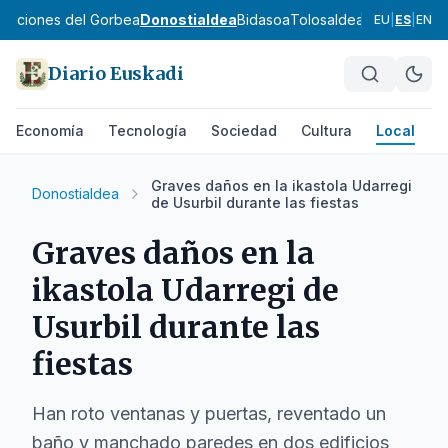
ribaciones del Gorbea
Donostialdea
Bidasoa
Tolosaldea
Goierri
Urola
EU
|
ES
|
EN
Diario Euskadi
Economía
Tecnología
Sociedad
Cultura
Local
D
Graves daños en la ikastola Udarregi
Donostialdea
de Usurbil durante las fiestas
Graves daños en la
ikastola Udarregi de
Usurbil durante las
fiestas
Han roto ventanas y puertas, reventado un
baño y manchado paredes en dos edificios