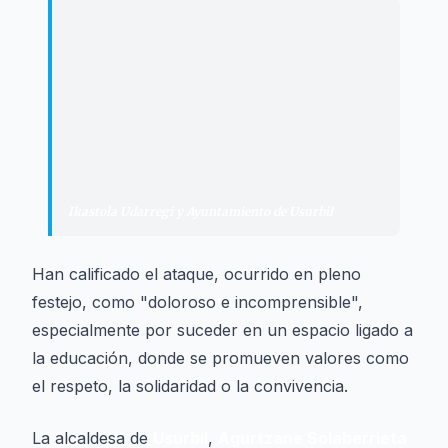
“
"
Es un grave ataque a toda la
comunidad de la ikastola, y no es
admisible. Nos enfrentamos a un
ataque contra un bien público de
todos, y este tipo de sucesos no tienen
cabida en nuestro pueblo.
"
Ikastola Udarregi y Ayuntamiento de Usurbil
Han calificado el ataque, ocurrido en pleno
festejo, como "doloroso e incomprensible",
especialmente por suceder en un espacio ligado a
la educación, donde se promueven valores como
el respeto, la solidaridad o la convivencia.
La alcaldesa de
Usurbil
,
Agurtzane Solaberrieta