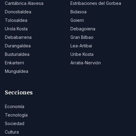
Cantábrica Alavesa
Estribaciones del Gorbea
Donostialdea
Bidasoa
Tolosaldea
Goierri
Urola Kosta
Debagoiena
Debabarrena
Gran Bilbao
Durangaldea
Lea-Artibai
Busturialdea
Uribe Kosta
Enkarterri
Arratia-Nervión
Mungialdea
Secciones
Economía
Tecnología
Sociedad
Cultura