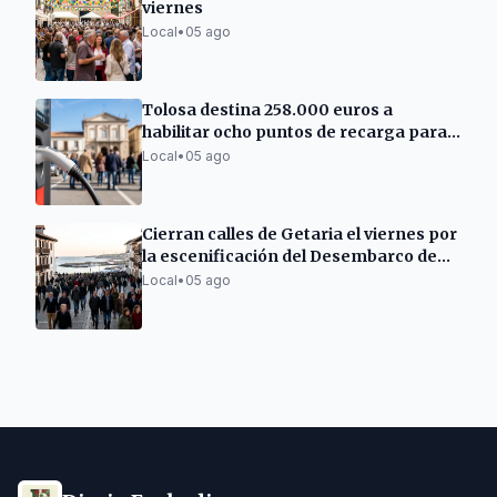
viernes
Local
•
05 ago
Tolosa destina 258.000 euros a
habilitar ocho puntos de recarga para
vehículos eléctricos
Local
•
05 ago
Cierran calles de Getaria el viernes por
la escenificación del Desembarco de
Elkano
Local
•
05 ago