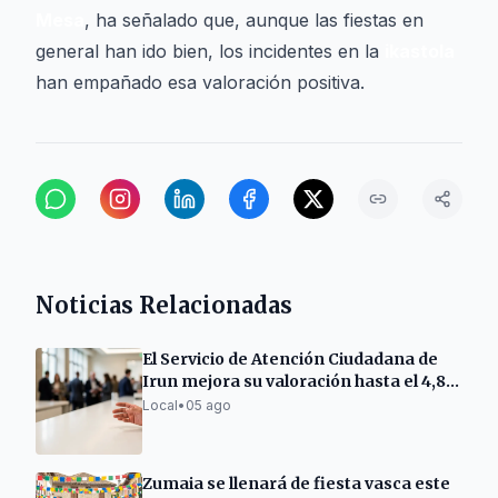
Mesa
, ha señalado que, aunque las fiestas en
general han ido bien, los incidentes en la
ikastola
han empañado esa valoración positiva.
Noticias Relacionadas
El Servicio de Atención Ciudadana de
Irun mejora su valoración hasta el 4,8
sobre 5
Local
•
05 ago
Zumaia se llenará de fiesta vasca este